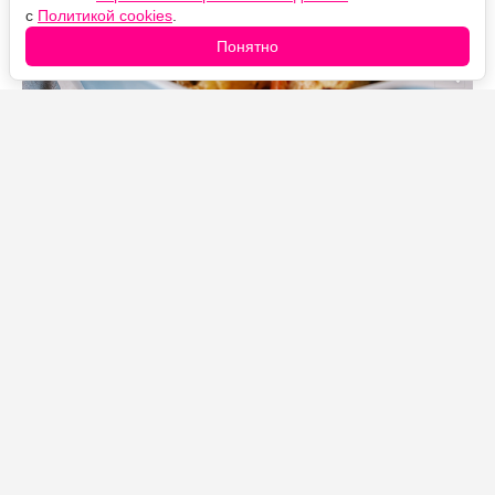
с
Политикой cookies
.
Понятно
Источник фото: Legion-Media
Макароны с запечёнными баклажанами и
помидорами — простое блюдо с густым сливочным
соусом. Плавленый сыр запекается прямо среди
овощей, превращается в нежный крем и объединяет
все ингредиенты, а целая головка чеснока после
приготовления приобретает мягкий и деликатный
вкус.