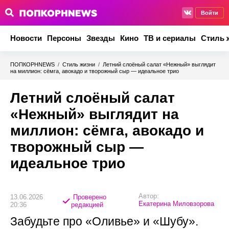
Войти
Новости
Персоны
Звезды
Кино
ТВ и сериалы
Стиль 
ПОПКОРНNEWS
/
Стиль жизни
/
Летний слоёный салат «Нежный» выглядит
на миллион: сёмга, авокадо и творожный сыр — идеальное трио
Летний слоёный салат
«Нежный» выглядит на
миллион: сёмга, авокадо и
творожный сыр —
идеальное трио
Автор:
13.06.2026
Проверено
Екатерина Миловзорова
20:36
редакцией
Забудьте про «Оливье» и «Шубу».