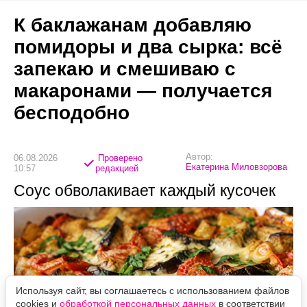
К баклажанам добавляю
помидоры и два сырка: всё
запекаю и смешиваю с
макаронами — получается
бесподобно
Автор:
06.08.2026
Проверено
Екатерина Миловзорова
10:57
редакцией
Соус обволакивает каждый кусочек
Используя сайт, вы соглашаетесь с использованием файлов
cookies и
обработкой персональных данных
в соответствии