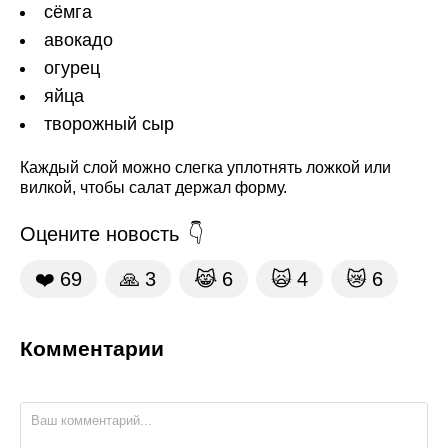
сёмга
авокадо
огурец
яйца
творожный сыр
Каждый слой можно слегка уплотнять ложкой или
вилкой, чтобы салат держал форму.
Оцените новость
❤️
69
🙏
3
😹
6
🙀
4
😿
6
Комментарии