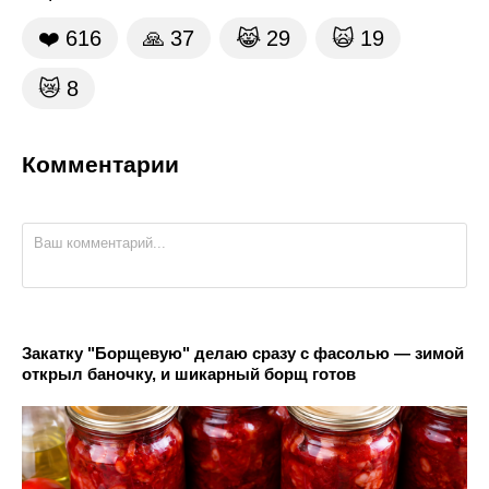
❤️
616
🙏
37
😹
29
🙀
19
😿
8
Комментарии
Закатку "Борщевую" делаю сразу с фасолью — зимой
открыл баночку, и шикарный борщ готов