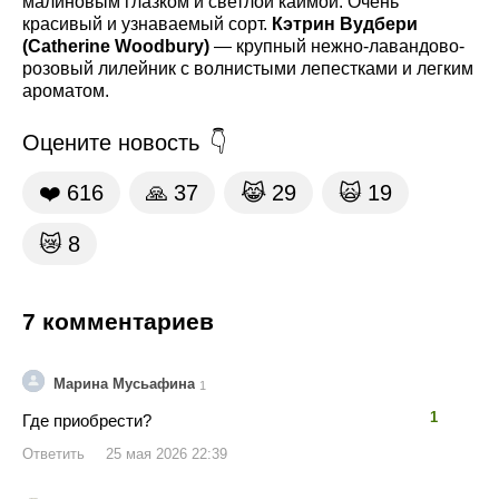
малиновым глазком и светлой каймой. Очень
красивый и узнаваемый сорт.
Кэтрин Вудбери
(Catherine Woodbury)
— крупный нежно-лавандово-
розовый лилейник с волнистыми лепестками и легким
ароматом.
Оцените новость
❤️
616
🙏
37
😹
29
🙀
19
😿
8
7 комментариев
Марина Мусьафина
1
👍
👎
1
Где приобрести?
Ответить
25 мая 2026 22:39