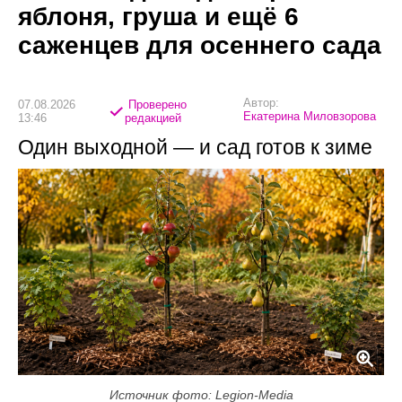
яблоня, груша и ещё 6
саженцев для осеннего сада
Автор:
07.08.2026
Проверено
Екатерина Миловзорова
13:46
редакцией
Один выходной — и сад готов к зиме
Источник фото: Legion-Media