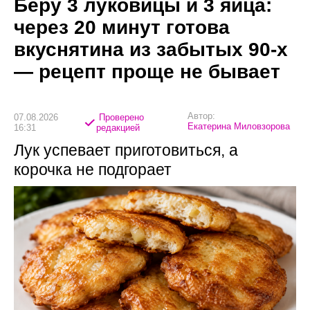
Беру 3 луковицы и 3 яйца:
через 20 минут готова
вкуснятина из забытых 90-х
— рецепт проще не бывает
Автор:
07.08.2026
Проверено
Екатерина Миловзорова
16:31
редакцией
Лук успевает приготовиться, а
корочка не подгорает