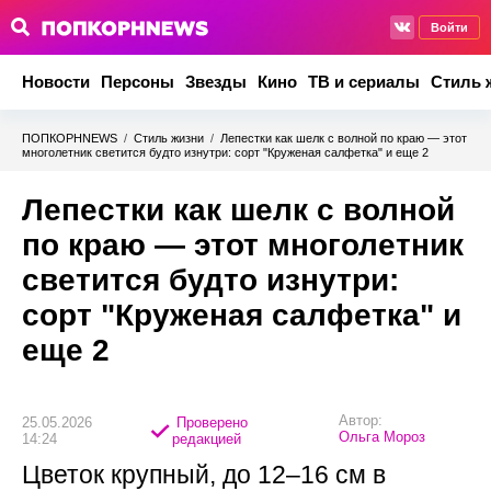
Войти
Новости
Персоны
Звезды
Кино
ТВ и сериалы
Стиль 
ПОПКОРНNEWS
/
Стиль жизни
/
Лепестки как шелк с волной по краю — этот
многолетник светится будто изнутри: сорт "Круженая салфетка" и еще 2
Лепестки как шелк с волной
по краю — этот многолетник
светится будто изнутри:
сорт "Круженая салфетка" и
еще 2
Автор:
25.05.2026
Проверено
Ольга Мороз
14:24
редакцией
Цветок крупный, до 12–16 см в