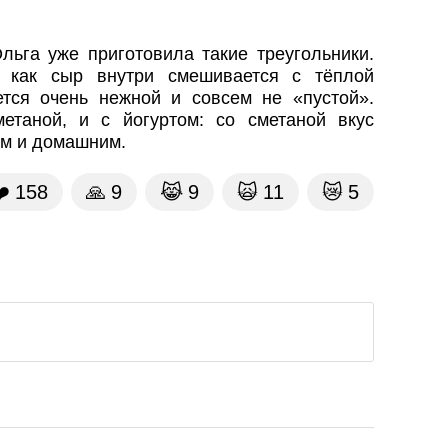
ьга уже приготовила такие треугольники.
, как сыр внутри смешивается с тёплой
тся очень нежной и совсем не «пустой».
етаной, и с йогуртом: со сметаной вкус
м и домашним.
️
158
🙏
9
😹
9
🙀
11
😿
5