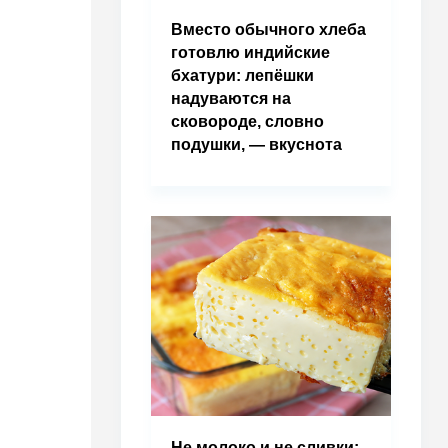
Вместо обычного хлеба
готовлю индийские
бхатури: лепёшки
надуваются на
сковороде, словно
подушки, — вкуснота
Не молоко и не сливки: