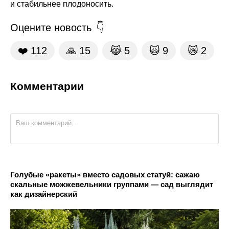
и стабильнее плодоносить.
Оцените новость
❤️
112
🙏
15
😹
5
🙀
9
😿
2
Комментарии
Голубые «ракеты» вместо садовых статуй: сажаю
скальные можжевельники группами — сад выглядит
как дизайнерский