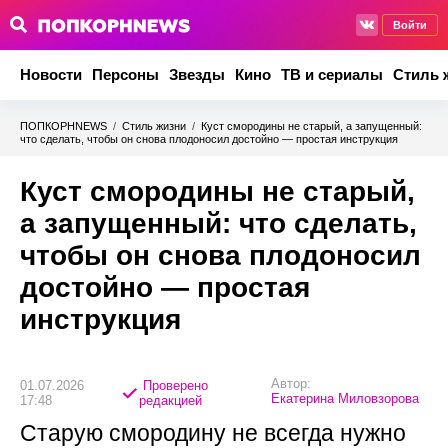
Войти
Новости
Персоны
Звезды
Кино
ТВ и сериалы
Стиль 
ПОПКОРНNEWS
/
Стиль жизни
/
Куст смородины не старый, а запущенный:
что сделать, чтобы он снова плодоносил достойно — простая инструкция
Куст смородины не старый,
а запущенный: что сделать,
чтобы он снова плодоносил
достойно — простая
инструкция
Автор:
01.07.2026
Проверено
Екатерина Миловзорова
17:48
редакцией
Старую смородину не всегда нужно