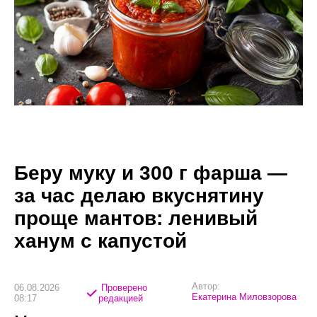
Беру муку и 300 г фарша —
за час делаю вкуснятину
проще мантов: ленивый
ханум с капустой
Автор:
06.08.2026
Проверено
Екатерина Миловзорова
08:17
редакцией