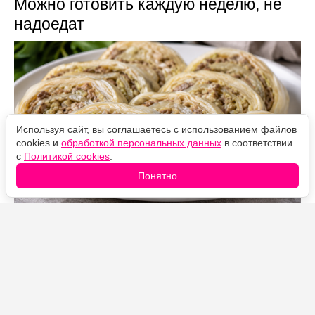
Можно готовить каждую неделю, не
надоедат
Используя сайт, вы соглашаетесь с использованием файлов
cookies и
обработкой персональных данных
в соответствии
с
Политикой cookies
.
Понятно
Источник фото: Legion-Media
Сытный паровой рулет с тонким эластичным тестом
без яиц. Оно легко раскатывается, надёжно
удерживает сочную мясную начинку и после
приготовления хорошо сохраняет форму при нарезке.