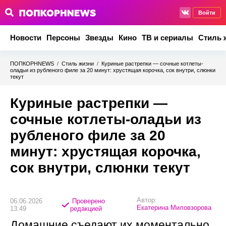
Войти
Новости
Персоны
Звезды
Кино
ТВ и сериалы
Стиль 
ПОПКОРНNEWS
/
Стиль жизни
/
Куриные растрепки — сочные котлеты-
оладьи из рубленого филе за 20 минут: хрустящая корочка, сок внутри, слюнки
текут
Куриные растрепки —
сочные котлеты-оладьи из
рубленого филе за 20
минут: хрустящая корочка,
сок внутри, слюнки текут
Автор:
06.06.2026
Проверено
Екатерина Миловзорова
13:49
редакцией
Домашние съедают их моментально,