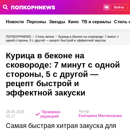
Войти
Новости
Персоны
Звезды
Кино
ТВ и сериалы
Стиль 
ПОПКОРНNEWS
/
Стиль жизни
/
Курица в беконе на сковороде: 7 минут с
одной стороны, 5 с другой — рецепт быстрой и эффектной закуски
Курица в беконе на
сковороде: 7 минут с одной
стороны, 5 с другой —
рецепт быстрой и
эффектной закуски
Автор:
28.05.2026
Проверено
Екатерина Миловзорова
15:17
редакцией
Самая быстрая хитрая закуска для