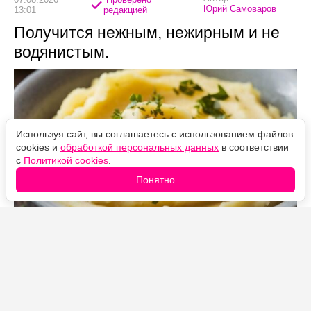
Юрий Самоваров
13:01
редакцией
Получится нежным, нежирным и не
водянистым.
Используя сайт, вы соглашаетесь с использованием файлов
cookies и
обработкой персональных данных
в соответствии
с
Политикой cookies
.
Понятно
Источник фото: Legion-Media
Все привыкли, что для идеального картофельного
пюре картошку нужно заливать молоком и добавлять
сливочное масло. Хотя на самом деле