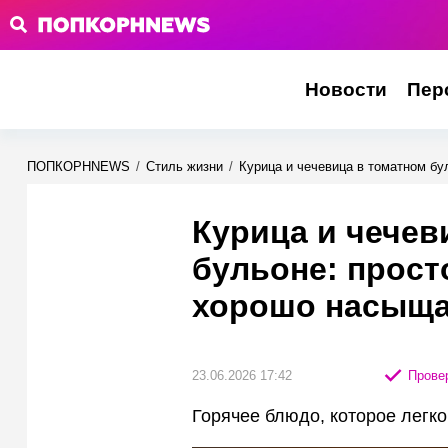
Новости
Пер
ПОПКОРНNEWS
/
Стиль жизни
/
Курица и чечевица в томатном бу
Курица и чечев
бульоне: прост
хорошо насыща
23.06.2026 17:42
Провер
Горячее блюдо, которое легко