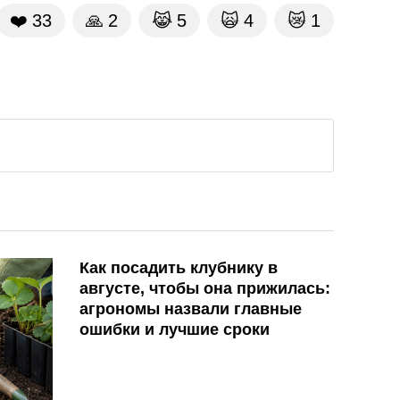
❤️
33
🙏
2
😹
5
🙀
4
😿
1
Как посадить клубнику в
августе, чтобы она прижилась:
агрономы назвали главные
ошибки и лучшие сроки