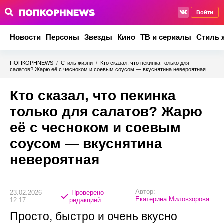
Войти
Новости
Персоны
Звезды
Кино
ТВ и сериалы
Стиль 
ПОПКОРНNEWS
/
Стиль жизни
/
Кто сказал, что пекинка только для
салатов? Жарю её с чесноком и соевым соусом — вкуснятина невероятная
Кто сказал, что пекинка
только для салатов? Жарю
её с чесноком и соевым
соусом — вкуснятина
невероятная
Автор:
23.02.2026
Проверено
Екатерина Миловзорова
12:17
редакцией
Просто, быстро и очень вкусно