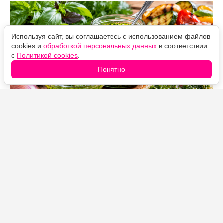
Используя сайт, вы соглашаетесь с использованием файлов
cookies и
обработкой персональных данных
в соответствии
с
Политикой cookies
.
Понятно
Источник фото: Legion-Media
Летом майонез и кетчуп у нас почти не появляются на
столе. Вместо них готовлю домашний чимичурри из
свежего базилика — ароматный, яркий и очень
простой соус, который подходит практически ко всему.