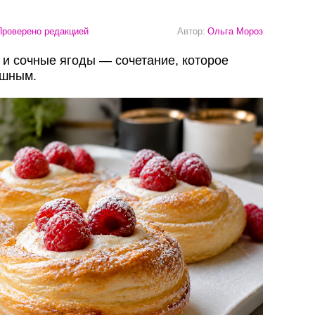
роверено редакцией
Автор:
Ольга Мороз
 и сочные ягоды — сочетание, которое
ушным.