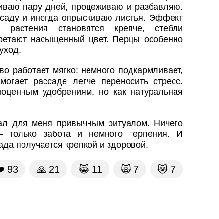
аиваю пару дней, процеживаю и разбавляю.
саду и иногда опрыскиваю листья. Эффект
: растения становятся крепче, стебли
ретают насыщенный цвет. Перцы особенно
уход.
во работает мягко: немного подкармливает,
огает рассаде легче переносить стресс.
ноценным удобрениям, но как натуральная
ал для меня привычным ритуалом. Ничего
— только забота и немного терпения. И
сада получается крепкой и здоровой.
️
93
🙏
21
😹
11
🙀
7
😿
7