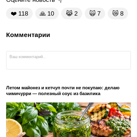
❤️
118
🙏
10
😹
2
🙀
7
😿
8
Комментарии
Летом майонез и кетчуп почти не покупаю: делаю
чимичурри — полезный соус из базилика