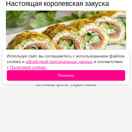
Настоящая королевская закуска
Используя сайт, вы соглашаетесь с использованием файлов
cookies и
обработкой персональных данных
в соответствии
с
Политикой cookies
.
Понятно
Источник фото: Legion-Media
Кабачковый рулет с сёмгой — нежная холодная
закуска с мягким эластичным коржом и пикантной
сливочной начинкой. Творожный сыр и рыба придают
насыщенность, а тонкие ломтики огурца и свежий
базилик добавляют лёгкость и свежесть.