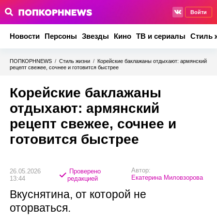
Войти
Новости
Персоны
Звезды
Кино
ТВ и сериалы
Стиль 
ПОПКОРНNEWS
/
Стиль жизни
/
Корейские баклажаны отдыхают: армянский
рецепт свежее, сочнее и готовится быстрее
Корейские баклажаны
отдыхают: армянский
рецепт свежее, сочнее и
готовится быстрее
Автор:
26.05.2026
Проверено
Екатерина Миловзорова
13:44
редакцией
Вкуснятина, от которой не
оторваться.