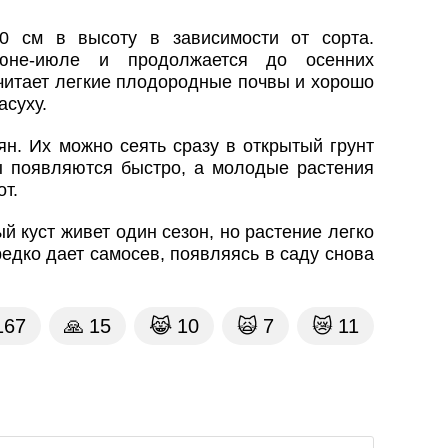
0 см в высоту в зависимости от сорта.
юне-июле и продолжается до осенних
читает легкие плодородные почвы и хорошо
асуху.
н. Их можно сеять сразу в открытый грунт
ы появляются быстро, а молодые растения
т.
 куст живет один сезон, но растение легко
едко дает самосев, появляясь в саду снова
167
🙏
15
😹
10
🙀
7
😿
11