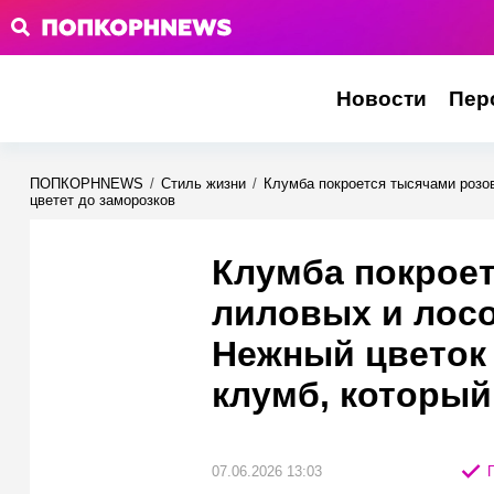
Новости
Пер
ПОПКОРНNEWS
/
Стиль жизни
/
Клумба покроется тысячами розо
цветет до заморозков
Клумба покрое
лиловых и лосо
Нежный цветок
клумб, который
07.06.2026 13:03
П