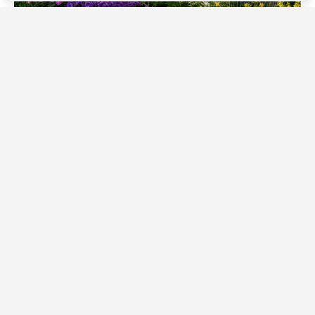
Источник фото: Legion-Media
Есть растения, которые приходится пересаживать
каждые несколько лет. А есть настоящие долгожители,
способные десятилетиями украшать участок
практически без потери декоративности. Именно
такие многолетники особенно ценят опытные
садоводы: они становятся только красивее с
возрастом, не требуют постоянного обновления и
могут пережить не одно поколение хозяев сада.