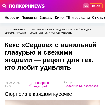
Войти
Новости
Персоны
Звезды
Кино
ТВ и сериалы
Стиль 
ПОПКОРНNEWS
/
Стиль жизни
/
Кекс «Сердце» с ванильной глазурью и
свежими ягодами — рецепт для тех, кто любит удивлять
Кекс «Сердце» с ванильной
глазурью и свежими
ягодами — рецепт для тех,
кто любит удивлять
Автор:
29.03.2026
Проверено
Екатерина Миловзорова
15:05
редакцией
Сюрприз в каждом кусочке