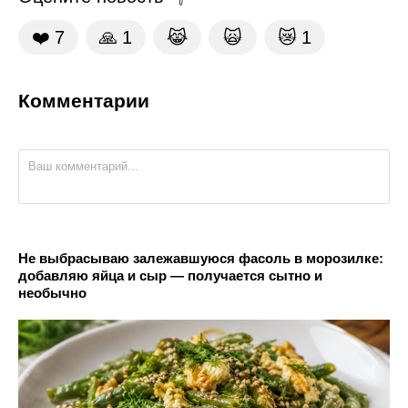
❤️
7
🙏
1
😹
🙀
😿
1
Комментарии
Не выбрасываю залежавшуюся фасоль в морозилке:
добавляю яйца и сыр — получается сытно и
необычно