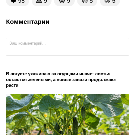
❤️
98
🙏
9
😹
9
🙀
5
😿
5
Комментарии
В августе ухаживаю за огурцами иначе: листья
остаются зелёными, а новые завязи продолжают
расти