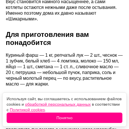
Вкус становится намного насыщеннее, а сами
котлеты остаются нежными даже после остывания.
Именно поэтому дома их давно называют
«Шикарными».
Для приготовления вам
понадобится
Куриный фарш — 1 кг, репчатый лук — 2 шт., чеснок —
1 зубчик, белый хлеб — 4 ломтика, молоко — 150 мл,
яйцо — 1 шт., сметана — 1 ст. л., сливочное масло —
20 г, петрушка — небольшой пучок, паприка, соль и
черный молотый перец — по вкусу, растительное
масло — для жарки.
Как готовить
Используя сайт, вы соглашаетесь с использованием файлов
cookies и
обработкой персональных данных
в соответствии
с
Политикой cookies
.
Лук нарежьте полукольцами и обжарьте на сливочном
Понятно
масле до золотистого цвета. Добавьте измельченный
чеснок и готовьте еще около минуты. Остудите и