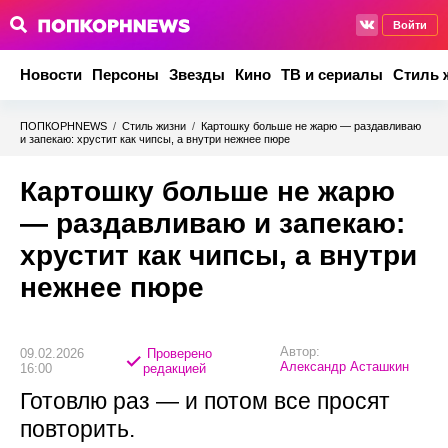
Войти
Новости
Персоны
Звезды
Кино
ТВ и сериалы
Стиль 
ПОПКОРНNEWS
/
Стиль жизни
/
Картошку больше не жарю — раздавливаю
и запекаю: хрустит как чипсы, а внутри нежнее пюре
Картошку больше не жарю
— раздавливаю и запекаю:
хрустит как чипсы, а внутри
нежнее пюре
Автор:
09.02.2026
Проверено
Александр Асташкин
16:00
редакцией
Готовлю раз — и потом все просят
повторить.