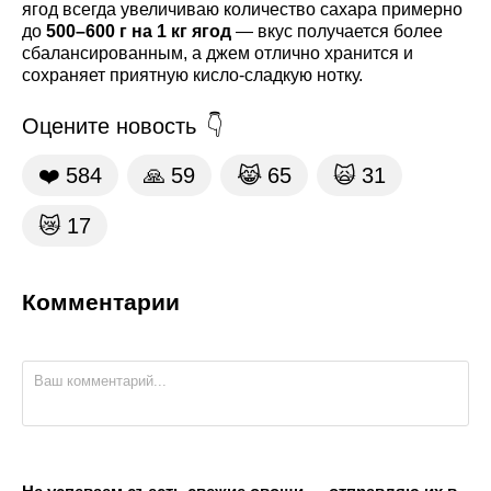
ягод всегда увеличиваю количество сахара примерно
до
500–600 г на 1 кг ягод
— вкус получается более
сбалансированным, а джем отлично хранится и
сохраняет приятную кисло-сладкую нотку.
Оцените новость
❤️
584
🙏
59
😹
65
🙀
31
😿
17
Комментарии