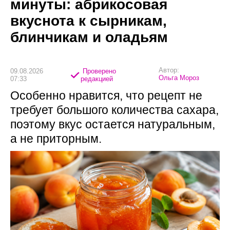
минуты: абрикосовая
вкуснота к сырникам,
блинчикам и оладьям
Автор:
09.08.2026
Проверено
Ольга Мороз
07:33
редакцией
Особенно нравится, что рецепт не
требует большого количества сахара,
поэтому вкус остается натуральным,
а не приторным.