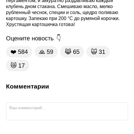
пергаментом, и аккуратно раздавливаю каждый
клубень дном стакана. Смешиваю масло, мелко
рубленный чеснок, специи и соль, щедро поливаю
картошку. Запекаю при 200 °C до румяной корочки.
Хрустящая картошечка готова!
Оцените новость
❤️
584
🙏
59
😹
65
🙀
31
😿
17
Комментарии