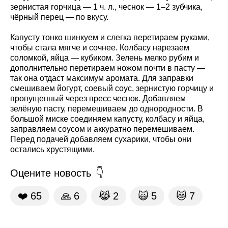
зернистая горчица — 1 ч. л., чеснок — 1–2 зубчика,
чёрный перец — по вкусу.
Капусту тонко шинкуем и слегка перетираем руками,
чтобы стала мягче и сочнее. Колбасу нарезаем
соломкой, яйца — кубиком. Зелень мелко рубим и
дополнительно перетираем ножом почти в пасту —
так она отдаст максимум аромата. Для заправки
смешиваем йогурт, соевый соус, зернистую горчицу и
пропущенный через пресс чеснок. Добавляем
зелёную пасту, перемешиваем до однородности. В
большой миске соединяем капусту, колбасу и яйца,
заправляем соусом и аккуратно перемешиваем.
Перед подачей добавляем сухарики, чтобы они
остались хрустящими.
Оцените новость
❤️
65
🙏
6
😹
2
🙀
5
😿
7