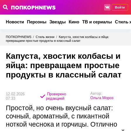
Войти
Новости
Персоны
Звезды
Кино
ТВ и сериалы
Стиль 
ПОПКОРНNEWS
/
Стиль жизни
/
Капуста, хвостик колбасы и яйца:
превращаем простые продукты в классный салат
Капуста, хвостик колбасы и
яйца: превращаем простые
продукты в классный салат
Автор:
12.02.2026
Проверено
Ольга Мороз
07:33
редакцией
Простой, но очень вкусный салат:
сочный, ароматный, с пикантной
ноткой чеснока и горчицы. Отлично