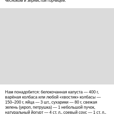
чесноком и зернистой горчицей.
Нам понадобится: белокочанная капуста — 400 г,
варёная колбаса или любой «хвостик» колбасы —
150–200 г, яйца — 3 шт., сухарики — 80 г, свежая
зелень (укроп, петрушка) — 1 небольшой пучок,
натуральный йогурт — 4 ст. л., соевый соус — 1 ст. л.,