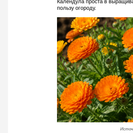
Календула проста в выращиван
пользу огороду.
Источ