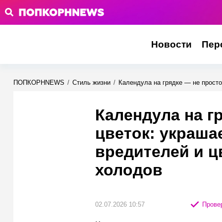
Новости
Пер
ПОПКОРНNEWS
/
Стиль жизни
/
Календула на грядке — не просто
Календула на г
цветок: украшае
вредителей и ц
холодов
02.07.2026 10:57
Провер