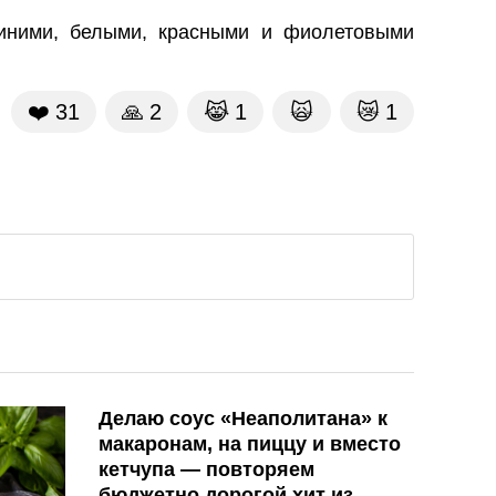
синими, белыми, красными и фиолетовыми
❤️
31
🙏
2
😹
1
🙀
😿
1
Делаю соус «Неаполитана» к
макаронам, на пиццу и вместо
кетчупа — повторяем
бюджетно дорогой хит из