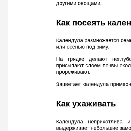
другими овощами.
Как посеять кале
Календула размножается семе
или осенью под зиму.
На грядке делают неглуб
присыпают слоем почвы окол
прореживают.
Зацветает календула примерн
Как ухаживать
Календула неприхотлива 
выдерживает небольшие замор