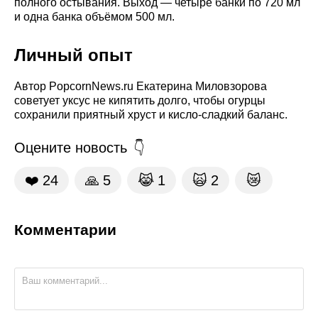
полного остывания. Выход — четыре банки по 720 мл
и одна банка объёмом 500 мл.
Личный опыт
Автор PopcornNews.ru Екатерина Миловзорова
советует уксус не кипятить долго, чтобы огурцы
сохранили приятный хруст и кисло-сладкий баланс.
Оцените новость
❤️
24
🙏
5
😹
1
🙀
2
😿
Комментарии