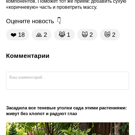
компонентов. Поможет тот же прием: добавить сухую
«коричневую» часть и проветрить массу.
Оцените новость
❤️
18
🙏
2
😹
1
🙀
2
😿
2
Комментарии
Засадила все теневые уголки сада этими растениями:
живут без хлопот и радуют глаз