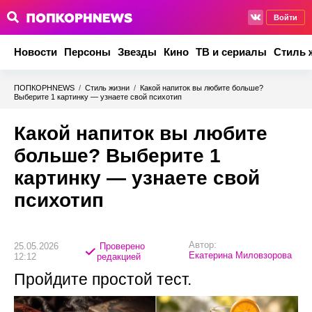
Войти
Новости
Персоны
Звезды
Кино
ТВ и сериалы
Стиль 
ПОПКОРНNEWS
/
Стиль жизни
/
Какой напиток вы любите больше?
Выберите 1 картинку — узнаете свой психотип
Какой напиток вы любите
больше? Выберите 1
картинку — узнаете свой
психотип
Автор:
25.05.2026
Проверено
Екатерина Миловзорова
12:12
редакцией
Пройдите простой тест.