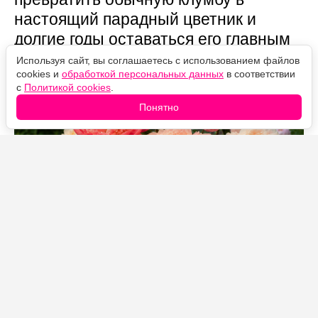
настоящий парадный цветник и
долгие годы оставаться его главным
украшением.
Используя сайт, вы соглашаетесь с использованием файлов
cookies и
обработкой персональных данных
в соответствии
с
Политикой cookies
.
Понятно
Источник фото: Legion-Media
Есть растения, которые удивляют всего несколько
дней, а есть такие, ради которых стоит посадить
целую клумбу. Именно к таким относится пион
Coral