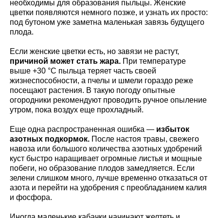
необходимы для образования пыльцы. Женские
цветки появляются немного позже, и узнать их просто:
под бутоном уже заметна маленькая завязь будущего
плода.
Если женские цветки есть, но завязи не растут,
причиной может стать жара.
При температуре
выше +30 °C пыльца теряет часть своей
жизнеспособности, а пчелы и шмели гораздо реже
посещают растения. В такую погоду опытные
огородники рекомендуют проводить ручное опыление
утром, пока воздух еще прохладный.
Еще одна распространенная ошибка —
избыток
азотных подкормок.
После настоя травы, свежего
навоза или большого количества азотных удобрений
куст быстро наращивает огромные листья и мощные
побеги, но образование плодов замедляется. Если
зелени слишком много, лучше временно отказаться от
азота и перейти на удобрения с преобладанием калия
и фосфора.
Иногда маленькие кабачки начинают желтеть и