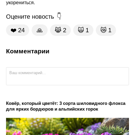
укорениться.
Оцените новость
❤️
24
🙏
😹
2
🙀
1
😿
1
Комментарии
Ковёр, который цветёт: 3 сорта шиловидного флокса
для ярких бордюров и альпийских горок