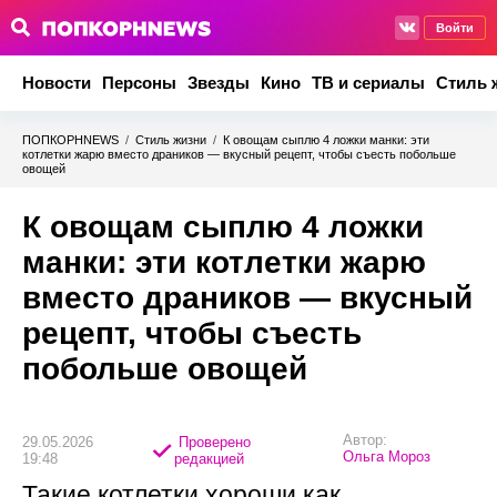
Войти
Новости
Персоны
Звезды
Кино
ТВ и сериалы
Стиль 
ПОПКОРНNEWS
/
Стиль жизни
/
К овощам сыплю 4 ложки манки: эти
котлетки жарю вместо драников — вкусный рецепт, чтобы съесть побольше
овощей
К овощам сыплю 4 ложки
манки: эти котлетки жарю
вместо драников — вкусный
рецепт, чтобы съесть
побольше овощей
Автор:
29.05.2026
Проверено
Ольга Мороз
19:48
редакцией
Такие котлетки хороши как