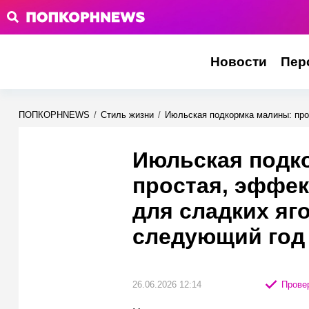
Новости
Пер
ПОПКОРНNEWS
/
Стиль жизни
/
Июльская подкормка малины: про
Июльская подк
простая, эффек
для сладких яг
следующий год
26.06.2026 12:14
Провер