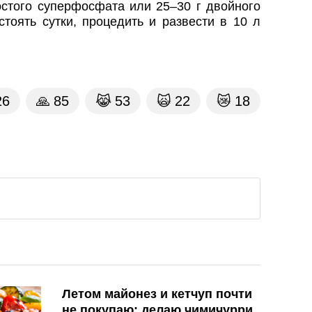
остого суперфосфата или 25–30 г двойного
стоять сутки, процедить и развести в 10 л
26
🙏
85
😹
53
🙀
22
😿
18
Летом майонез и кетчуп почти
не покупаю: делаю чимичурри