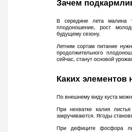
Зачем подкармли
В середине лета малина т
плодоношение, рост моло
будущему сезону.
Летним сортам питание нуж
продолжительного плодонош
сейчас, станут основой урожа
Каких элементов 
По внешнему виду куста можн
При нехватке калия листья
закручиваются. Ягоды станов
При дефиците фосфора лис