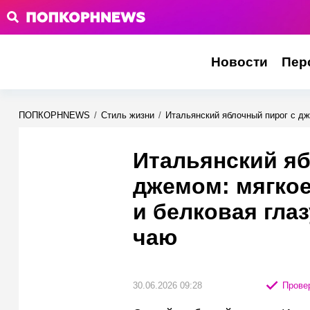
Новости
Пер
ПОПКОРНNEWS
/
Стиль жизни
/
Итальянский яблочный пирог с дж
Итальянский яб
джемом: мягкое
и белковая глаз
чаю
30.06.2026 09:28
Провер