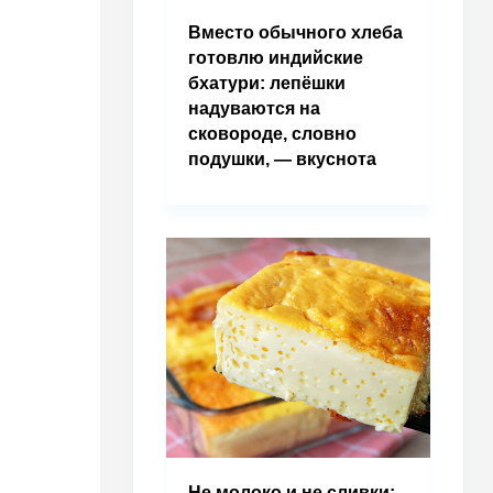
Вместо обычного хлеба
готовлю индийские
бхатури: лепёшки
надуваются на
сковороде, словно
подушки, — вкуснота
Не молоко и не сливки: