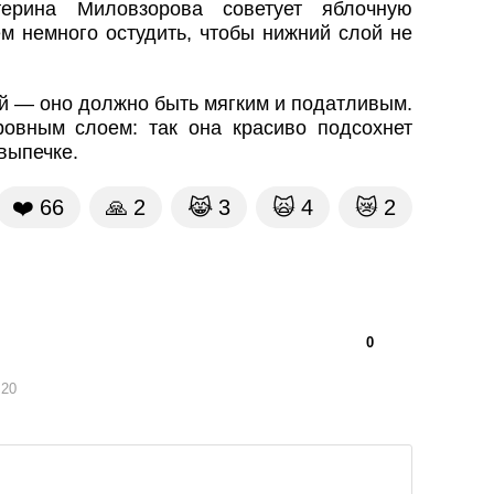
терина Миловзорова советует яблочную
м немного остудить, чтобы нижний слой не
ой — оно должно быть мягким и податливым.
ровным слоем: так она красиво подсохнет
 выпечке.
❤️
66
🙏
2
😹
3
🙀
4
😿
2
👍
👎
0
:20