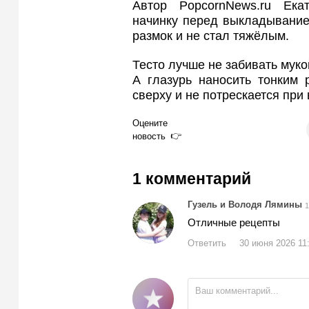
Автор PopcornNews.ru Ека
начинку перед выкладывание
размок и не стал тяжёлым.
Тесто лучше не забивать мук
А глазурь наносить тонким 
сверху и не потрескается при
Оцените
новость
1 комментарий
Гузель и Володя Лямины
1
Отличные рецепты
Ответить
30 июня 2026 11