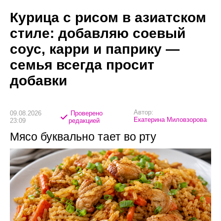
Курица с рисом в азиатском
стиле: добавляю соевый
соус, карри и паприку —
семья всегда просит
добавки
Автор:
09.08.2026
Проверено
Екатерина Миловзорова
23:09
редакцией
Мясо буквально тает во рту