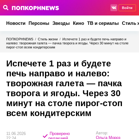
Войти
Новости
Персоны
Звезды
Кино
ТВ и сериалы
Стиль 
ПОПКОРНNEWS
/
Стиль жизни
/
Испечете 1 раз и будете печь направо и
налево: творожная галета — пачка творога и ягоды. Через 30 минут на столе
пирог-стоп всем кондитерским
Испечете 1 раз и будете
печь направо и налево:
творожная галета — пачка
творога и ягоды. Через 30
минут на столе пирог-стоп
всем кондитерским
Автор:
11.06.2026
Проверено
Ольга Мороз
22:24
редакцией