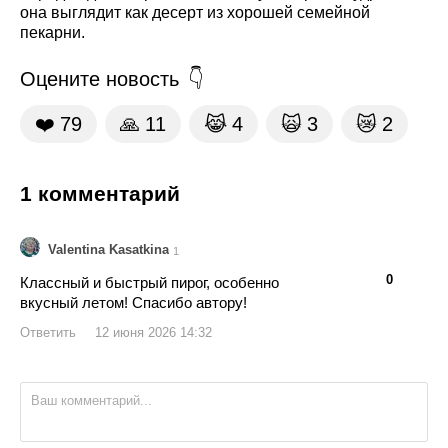
она выглядит как десерт из хорошей семейной
пекарни.
Оцените новость
❤️
79
🙏
11
😹
4
🙀
3
😿
2
1 комментарий
Valentina Kasatkina
1
👍
👎
0
Классный и быстрый пирог, особенно
вкусный летом! Спасибо автору!
Ответить
12 июня 2026 14:32