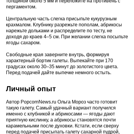
толщиной около 5 мм и переложите на противень с
пергаментом.
Центральную часть слегка присыпьте кукурузным
крахмалом. Клубнику разрежьте пополам, абрикосы
нарежьте дольками и распределите по тесту, не
доходя до краев 4–5 см. При желании слегка посыпьте
ягоды сахаром.
Свободные края заверните внутрь, формируя
характерный бортик галеты. Выпекайте при 170
градусах около 30–35 минут до золотистого цвета.
Перед подачей дайте выпечке немного остыть.
Личный опыт
Автор PopcornNews.ru Ольга Мороз часто готовит
такую галету. Самый удачный вариант получился
именно с клубникой и абрикосами — ягоды дают
приятную кислинку, а абрикосы становятся почти
карамельными после духовки. Кстати, если сверху
перед подачей присыпать галету сахарной пудрой,