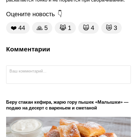
Оцените новость
❤️
44
🙏
5
😹
1
🙀
4
😿
3
Комментарии
Беру стакан кефира, жарю гору пышек «Малышки» —
подаю на десерт с вареньем и сметаной