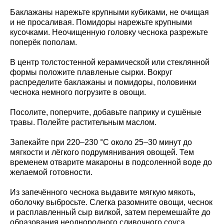
Баклажаны нарежьте крупными кубиками, не очищая
и не просаливая. Помидоры нарежьте крупными
кусочками. Неочищенную головку чеснока разрежьте
поперёк пополам.
В центр толстостенной керамической или стеклянной
формы положите плавленые сырки. Вокруг
распределите баклажаны и помидоры, половинки
чеснока немного погрузите в овощи.
Посолите, поперчите, добавьте паприку и сушёные
травы. Полейте растительным маслом.
Запекайте при 220–230 °C около 25–30 минут до
мягкости и лёгкого подрумянивания овощей. Тем
временем отварите макароны в подсоленной воде до
желаемой готовности.
Из запечённого чеснока выдавите мягкую мякоть,
оболочку выбросьте. Слегка разомните овощи, чеснок
и расплавленный сыр вилкой, затем перемешайте до
образования неоднородного сливочного соуса.