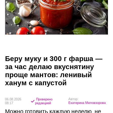
Беру муку и 300 г фарша —
за час делаю вкуснятину
проще мантов: ленивый
ханум с капустой
Автор:
06.08.2026
Проверено
Екатерина Миловзорова
08:17
редакцией
Можно готовить каждую неделю, не