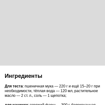
Ингредиенты
Для теста
: пшеничная мука — 220 г и ещё 15–20 г при
необходимости, тёплая вода — 120 мл, растительное
масло — 2 ст. л., соль — 1 щепотка;
для начинки
: говяжий фарш — 300 г, белокочанная