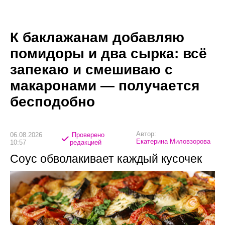
К баклажанам добавляю
помидоры и два сырка: всё
запекаю и смешиваю с
макаронами — получается
бесподобно
Автор:
06.08.2026
Проверено
Екатерина Миловзорова
10:57
редакцией
Соус обволакивает каждый кусочек