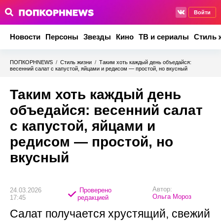
Войти
Новости
Персоны
Звезды
Кино
ТВ и сериалы
Стиль 
ПОПКОРНNEWS
/
Стиль жизни
/
Таким хоть каждый день объедайся:
весенний салат с капустой, яйцами и редисом — простой, но вкусный
Таким хоть каждый день
объедайся: весенний салат
с капустой, яйцами и
редисом — простой, но
вкусный
Автор:
24.03.2026
Проверено
Ольга Мороз
17:45
редакцией
Салат получается хрустящий, свежий