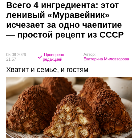
Всего 4 ингредиента: этот
ленивый «Муравейник»
исчезает за одно чаепитие
— простой рецепт из СССР
Автор:
05.08.2026
Проверено
Екатерина Миловзорова
21:57
редакцией
Хватит и семье, и гостям