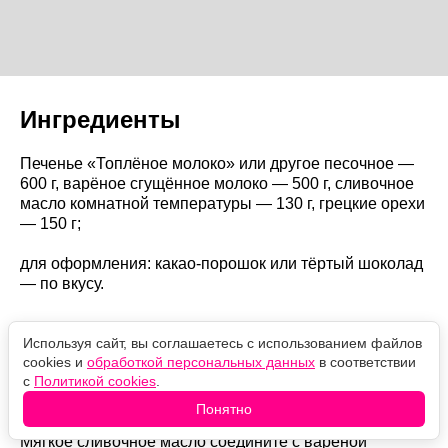
Ингредиенты
Печенье «Топлёное молоко» или другое песочное —
600 г, варёное сгущённое молоко — 500 г, сливочное
масло комнатной температуры — 130 г, грецкие орехи
— 150 г;
для оформления: какао-порошок или тёртый шоколад
— по вкусу.
Как готовить
Используя сайт, вы соглашаетесь с использованием файлов
cookies и
обработкой персональных данных
в соответствии
с
Политикой cookies
.
Печенье измельчите. Грецкие орехи слегка обжарьте
на сухой сковороде, полностью остудите и измельчите.
Понятно
Мягкое сливочное масло соедините с варёной