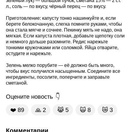
зелёный лук) — большой пучок, сметана 15% — 2 ст.
л., соль — по вкусу, чёрный перец — по вкусу.
Приготовление: капусту тонко нашинкуйте и, если
берете белокочанную, слегка помните руками, чтобы
она стала мягче и сочнее. Пекинку мять не надо, она
мягкая. Если капуста плотная, добавьте щепотку соли
и немного дольше разомните. Редис нарежьте
тонкими кружочками или соломкой. Яйца отварите,
остудите и нарежьте.
Зелень мелко порубите — её должно быть много,
чтобы вкус получился насыщенным. Соедините все
ингредиенты, посолите, поперчите и заправьте
сметаной.
Оцените новость
❤️
89
🙏
2
😹
5
🙀
8
😿
3
Комментарии