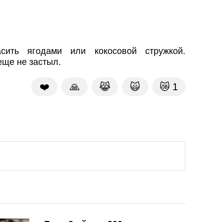
сить ягодами или кокосовой стружкой.
еще не застыл.
❤️
🙏
😹
🙀
😿
1