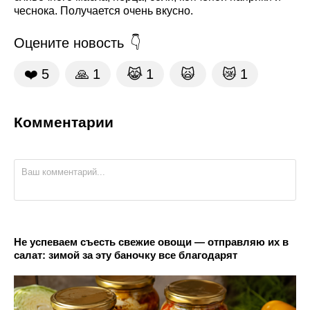
чеснока. Получается очень вкусно.
Оцените новость
❤️
5
🙏
1
😹
1
🙀
😿
1
Комментарии
Не успеваем съесть свежие овощи — отправляю их в
салат: зимой за эту баночку все благодарят