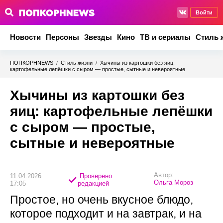
Войти
Новости
Персоны
Звезды
Кино
ТВ и сериалы
Стиль 
ПОПКОРНNEWS
/
Стиль жизни
/
Хычины из картошки без яиц:
картофельные лепёшки с сыром — простые, сытные и невероятные
Хычины из картошки без
яиц: картофельные лепёшки
с сыром — простые,
сытные и невероятные
Автор:
11.04.2026
Проверено
Ольга Мороз
17:05
редакцией
Простое, но очень вкусное блюдо,
которое подходит и на завтрак, и на