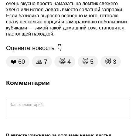
очень вкусно просто намазать на ломтик свежего
хлеба или использовать вместо салатной заправки.
Если базилика выросло особенно много, готовлю
сразу несколько порций и замораживаю небольшими
кубиками — зимой такой домашний соус становится
настоящей находкой.
Оцените новость
❤️
60
🙏
7
😹
4
🙀
5
😿
3
Комментарии
В августе ухаживаю за огурцами иначе: листья