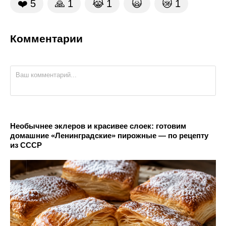
❤️
5
🙏
1
😹
1
🙀
😿
1
Комментарии
Необычнее эклеров и красивее слоек: готовим
домашние «Ленинградские» пирожные — по рецепту
из СССР