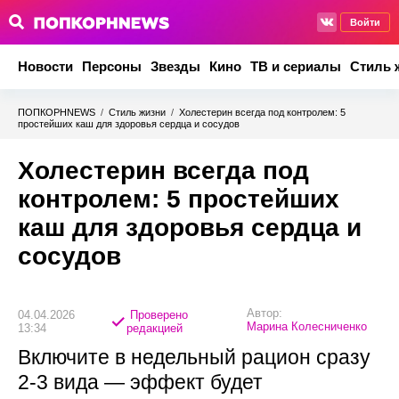
Войти
Новости
Персоны
Звезды
Кино
ТВ и сериалы
Стиль 
ПОПКОРНNEWS
/
Стиль жизни
/
Холестерин всегда под контролем: 5
простейших каш для здоровья сердца и сосудов
Холестерин всегда под
контролем: 5 простейших
каш для здоровья сердца и
сосудов
Автор:
04.04.2026
Проверено
Марина Колесниченко
13:34
редакцией
Включите в недельный рацион сразу
2-3 вида — эффект будет