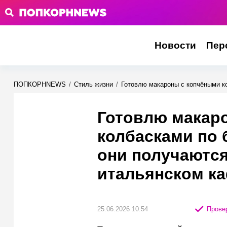
Новости
Пер
ПОПКОРНNEWS
/
Стиль жизни
/
Готовлю макароны с копчёными к
Готовлю макар
колбасками по 
они получаются
итальянском к
25.06.2026 10:54
Провер