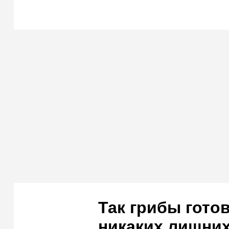
Так грибы гото
никаких лишних