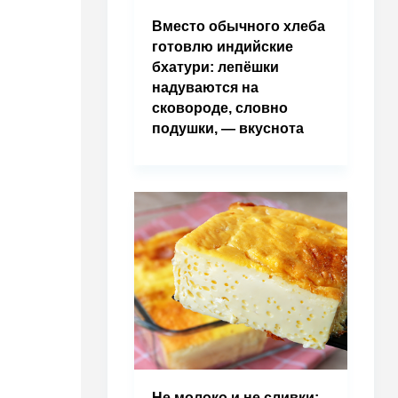
Вместо обычного хлеба
готовлю индийские
бхатури: лепёшки
надуваются на
сковороде, словно
подушки, — вкуснота
Не молоко и не сливки: