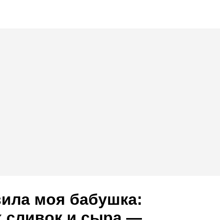
вила моя бабушка:
 сливок и сыра —