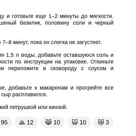
у и готовьте еще 1–2 минуты до мягкости.
ушеный базилик, половину соли и черный
 7–8 минут, пока он слегка не загустеет.
я 1,5 л воды, добавьте оставшуюся соль и
ости по инструкции на упаковке. Откиньте
ем переложите в сковороду с соусом и
ке, добавьте к макаронам и прогрейте все
ы сыр расплавился.
жей петрушкой или кинзой.
95
🙏
12
😹
10
🙀
10
😿
3