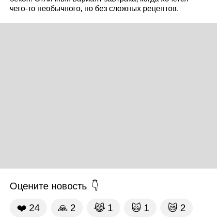
чего-то необычного, но без сложных рецептов.
Оцените новость
❤️
24
🙏
2
😹
1
🙀
1
😿
2