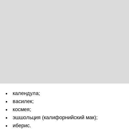
календула;
василек;
космея;
эшшольция (калифорнийский мак);
иберис.