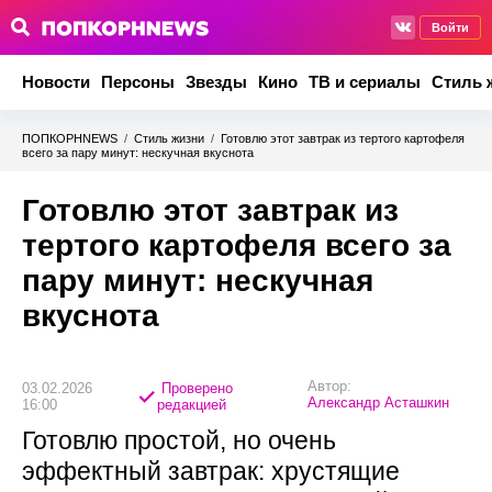
Войти
Новости
Персоны
Звезды
Кино
ТВ и сериалы
Стиль 
ПОПКОРНNEWS
/
Стиль жизни
/
Готовлю этот завтрак из тертого картофеля
всего за пару минут: нескучная вкуснота
Готовлю этот завтрак из
тертого картофеля всего за
пару минут: нескучная
вкуснота
Автор:
03.02.2026
Проверено
Александр Асташкин
16:00
редакцией
Готовлю простой, но очень
эффектный завтрак: хрустящие