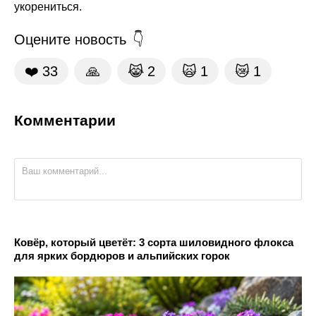
укорениться.
Оцените новость
❤️
33
🙏
😹
2
🙀
1
😿
1
Комментарии
Ковёр, который цветёт: 3 сорта шиловидного флокса
для ярких бордюров и альпийских горок