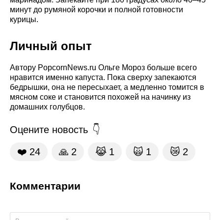
минут до румяной корочки и полной готовности
курицы.
Личный опыт
Автору PopcornNews.ru Ольге Мороз больше всего
нравится именно капуста. Пока сверху запекаются
бедрышки, она не пересыхает, а медленно томится в
мясном соке и становится похожей на начинку из
домашних голубцов.
Оцените новость
❤️
24
🙏
2
😹
1
🙀
1
😿
2
Комментарии