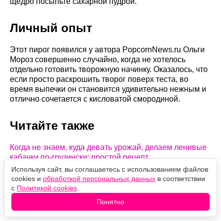
щедро посыпьте сахарной пудрой.
Личный опыт
Этот пирог появился у автора PopcornNews.ru Ольги
Мороз совершенно случайно, когда не хотелось
отдельно готовить творожную начинку. Оказалось, что
если просто раскрошить творог поверх теста, во
время выпечки он становится удивительно нежным и
отлично сочетается с кисловатой смородиной.
Читайте также
Когда не знаем, куда девать урожай, делаем ленивые
кабачки по-грузински: простой рецепт
Используя сайт, вы соглашаетесь с использованием файлов
cookies и
обработкой персональных данных
в соответствии
Оцените новость
с
Политикой cookies
.
❤️
63
🙏
6
😹
5
🙀
6
😿
2
Понятно