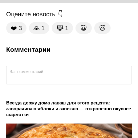
Оцените новость
❤️
3
🙏
1
😹
1
🙀
😿
Комментарии
Всегда держу дома лаваш для этого рецепта:
заворачиваю яблоки и запекаю — откровенно вкуснее
шарлотки