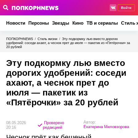
Войти
Новости
Персоны
Звезды
Кино
ТВ и сериалы
Стиль 
ПОПКОРНNEWS
/
Стиль жизни
/
Эту подкормку лью вместо дорогих
удобрений: соседи ахают, а чеснок прет до июля — пакетик из «Пятёрочки» за
20 рублей
Эту подкормку лью вместо
дорогих удобрений: соседи
ахают, а чеснок прет до
июля — пакетик из
«Пятёрочки» за 20 рублей
Автор:
08.05.2026
Проверено
Екатерина Миловзорова
20:16
редакцией
Чеснок прёт как бешеный