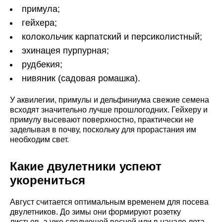
примула;
гейхера;
колокольчик карпатский и персиколистный;
эхинацея пурпурная;
рудбекия;
нивяник (садовая ромашка).
У аквилегии, примулы и дельфиниума свежие семена
всходят значительно лучше прошлогодних. Гейхеру и
примулу высевают поверхностно, практически не
заделывая в почву, поскольку для прорастания им
необходим свет.
Какие двулетники успеют
укорениться
Август считается оптимальным временем для посева
двулетников. До зимы они формируют розетку
листьев, а уже следующей весной или в начале лета