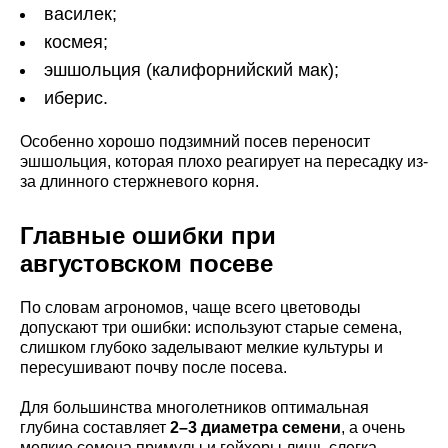
василек;
космея;
эшшольция (калифорнийский мак);
иберис.
Особенно хорошо подзимний посев переносит
эшшольция, которая плохо реагирует на пересадку из-
за длинного стержневого корня.
Главные ошибки при
августовском посеве
По словам агрономов, чаще всего цветоводы
допускают три ошибки: используют старые семена,
слишком глубоко заделывают мелкие культуры и
пересушивают почву после посева.
Для большинства многолетников оптимальная
глубина составляет
2–3 диаметра семени
, а очень
мелкие семена примулы и гейхеры лишь слегка