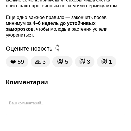
присыпают просеянным песком или вермикулитом.
Еще одно важное правило — закончить посев
минимум за
4–6 недель до устойчивых
заморозков
, чтобы молодые растения успели
укорениться.
Оцените новость
❤️
59
🙏
3
😹
5
🙀
3
😿
1
Комментарии