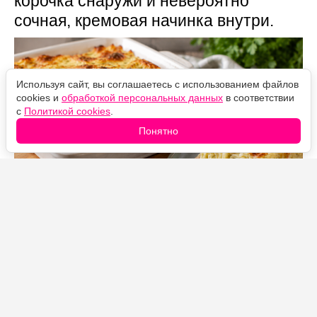
корочка снаружи и невероятно
сочная, кремовая начинка внутри.
Используя сайт, вы соглашаетесь с использованием файлов
cookies и
обработкой персональных данных
в соответствии
с
Политикой cookies
.
Понятно
Источник фото: Legion-Media
Иногда так хочется горячей домашней ачмы, но
совсем нет желания возиться с тестом. Тогда достаю
тонкий лаваш и готовлю этот вариант.