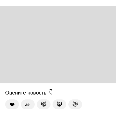
Оцените новость
❤️
🙏
😹
🙀
😿