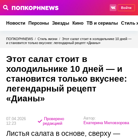
Войти
Новости
Персоны
Звезды
Кино
ТВ и сериалы
Стиль 
ПОПКОРНNEWS
/
Стиль жизни
/
Этот салат стоит в холодильнике 10 дней —
и становится только вкуснее: легендарный рецепт «Дианы»
Этот салат стоит в
холодильнике 10 дней — и
становится только вкуснее:
легендарный рецепт
«Дианы»
Автор:
07.04.2026
Проверено
Екатерина Миловзорова
12:23
редакцией
Листья салата в основе, сверху —