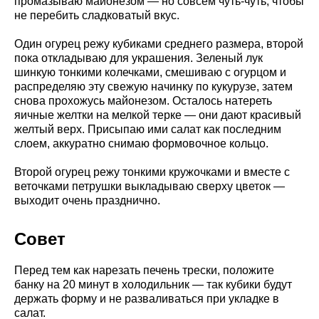
промазываю майонезом — но совсем чуть-чуть, чтобы
не перебить сладковатый вкус.
Один огурец режу кубиками среднего размера, второй
пока откладываю для украшения. Зеленый лук
шинкую тонкими колечками, смешиваю с огурцом и
распределяю эту свежую начинку по кукурузе, затем
снова прохожусь майонезом. Осталось натереть
яичные желтки на мелкой терке — они дают красивый
желтый верх. Присыпаю ими салат как последним
слоем, аккуратно снимаю формовочное кольцо.
Второй огурец режу тонкими кружочками и вместе с
веточками петрушки выкладываю сверху цветок —
выходит очень празднично.
Совет
Перед тем как нарезать печень трески, положите
банку на 20 минут в холодильник — так кубики будут
держать форму и не разваливаться при укладке в
салат.