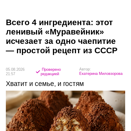
Всего 4 ингредиента: этот
ленивый «Муравейник»
исчезает за одно чаепитие
— простой рецепт из СССР
Автор:
05.08.2026
Проверено
Екатерина Миловзорова
21:57
редакцией
Хватит и семье, и гостям