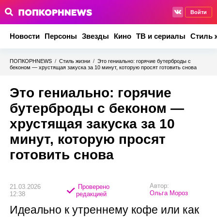
Войти
Новости
Персоны
Звезды
Кино
ТВ и сериалы
Стиль 
ПОПКОРНNEWS
/
Стиль жизни
/
Это гениально: горячие бутерброды с
беконом — хрустящая закуска за 10 минут, которую просят готовить снова
Это гениально: горячие
бутерброды с беконом —
хрустящая закуска за 10
минут, которую просят
готовить снова
Автор:
21.03.2026
Проверено
Ольга Мороз
12:38
редакцией
Идеально к утреннему кофе или как