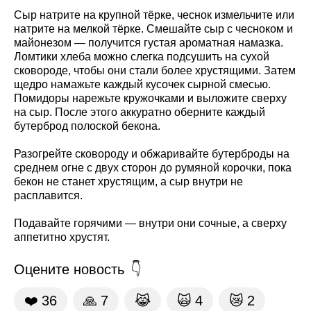
Сыр натрите на крупной тёрке, чеснок измельчите или
натрите на мелкой тёрке. Смешайте сыр с чесноком и
майонезом — получится густая ароматная намазка.
Ломтики хлеба можно слегка подсушить на сухой
сковороде, чтобы они стали более хрустящими. Затем
щедро намажьте каждый кусочек сырной смесью.
Помидоры нарежьте кружочками и выложите сверху
на сыр. После этого аккуратно оберните каждый
бутерброд полоской бекона.
Разогрейте сковороду и обжаривайте бутерброды на
среднем огне с двух сторон до румяной корочки, пока
бекон не станет хрустящим, а сыр внутри не
расплавится.
Подавайте горячими — внутри они сочные, а сверху
аппетитно хрустят.
Оцените новость
❤️
36
🙏
7
😹
🙀
4
😿
2