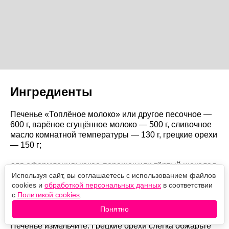
Ингредиенты
Печенье «Топлёное молоко» или другое песочное —
600 г, варёное сгущённое молоко — 500 г, сливочное
масло комнатной температуры — 130 г, грецкие орехи
— 150 г;
для оформления: какао-порошок или тёртый шоколад
Используя сайт, вы соглашаетесь с использованием файлов
— по вкусу.
cookies и
обработкой персональных данных
в соответствии
с
Политикой cookies
.
Как готовить
Понятно
Печенье измельчите. Грецкие орехи слегка обжарьте