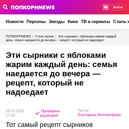
Войти
Новости
Персоны
Звезды
Кино
ТВ и сериалы
Стиль 
ПОПКОРНNEWS
/
Стиль жизни
/
Эти сырники с яблоками жарим каждый
день: семья наедается до вечера — рецепт, который не надоедает
Эти сырники с яблоками
жарим каждый день: семья
наедается до вечера —
рецепт, который не
надоедает
Автор:
08.05.2026
Проверено
Екатерина Миловзорова
17:04
редакцией
Тот самый рецепт сырников