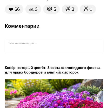
❤️
66
🙏
3
😹
5
🙀
3
😿
1
Комментарии
Ковёр, который цветёт: 3 сорта шиловидного флокса
для ярких бордюров и альпийских горок