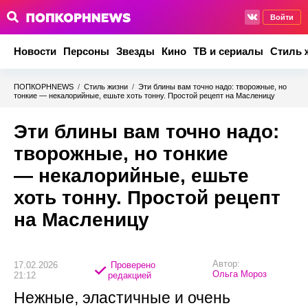
Войти
Новости
Персоны
Звезды
Кино
ТВ и сериалы
Стиль 
ПОПКОРНNEWS
/
Стиль жизни
/
Эти блины вам точно надо: творожные, но
тонкие — некалорийные, ешьте хоть тонну. Простой рецепт на Масленицу
Эти блины вам точно надо:
творожные, но тонкие
— некалорийные, ешьте
хоть тонну. Простой рецепт
на Масленицу
Автор:
17.02.2026
Проверено
Ольга Мороз
21:12
редакцией
Нежные, эластичные и очень