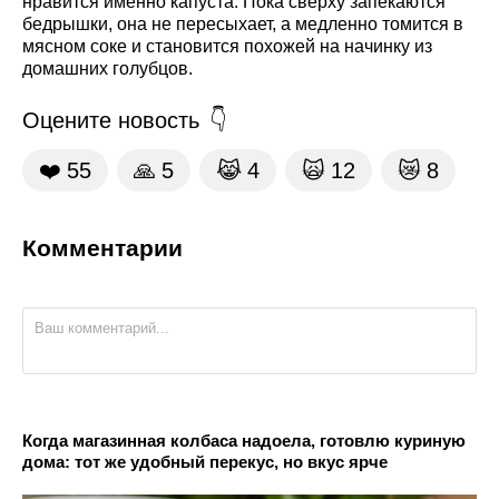
нравится именно капуста. Пока сверху запекаются
бедрышки, она не пересыхает, а медленно томится в
мясном соке и становится похожей на начинку из
домашних голубцов.
Оцените новость
❤️
55
🙏
5
😹
4
🙀
12
😿
8
Комментарии
Когда магазинная колбаса надоела, готовлю куриную
дома: тот же удобный перекус, но вкус ярче