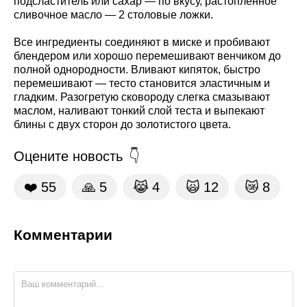
подсластитель или сахар — по вкусу, растопленное
сливочное масло — 2 столовые ложки.
Все ингредиенты соединяют в миске и пробивают
блендером или хорошо перемешивают венчиком до
полной однородности. Вливают кипяток, быстро
перемешивают — тесто становится эластичным и
гладким. Разогретую сковороду слегка смазывают
маслом, наливают тонкий слой теста и выпекают
блины с двух сторон до золотистого цвета.
Оцените новость
❤️
55
🙏
5
😹
4
🙀
12
😿
8
Комментарии