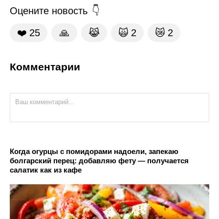
Оцените новость
❤️
25
🙏
😹
🙀
2
😿
2
Комментарии
Когда огурцы с помидорами надоели, запекаю
болгарский перец: добавляю фету — получается
салатик как из кафе