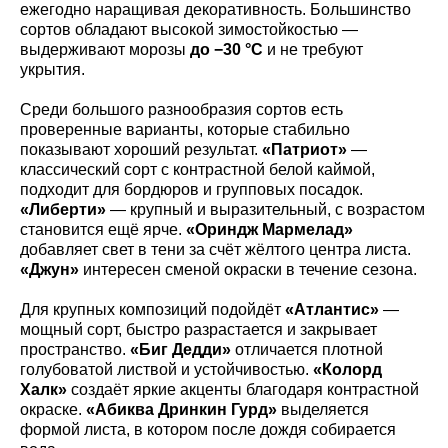
ежегодно наращивая декоративность. Большинство
сортов обладают высокой зимостойкостью —
выдерживают морозы
до −30 °C
и не требуют
укрытия.
Среди большого разнообразия сортов есть
проверенные варианты, которые стабильно
показывают хороший результат.
«Патриот»
—
классический сорт с контрастной белой каймой,
подходит для бордюров и групповых посадок.
«Либерти»
— крупный и выразительный, с возрастом
становится ещё ярче.
«Ориндж Мармелад»
добавляет свет в тени за счёт жёлтого центра листа.
«Джун»
интересен сменой окраски в течение сезона.
Для крупных композиций подойдёт
«Атлантис»
—
мощный сорт, быстро разрастается и закрывает
пространство.
«Биг Дедди»
отличается плотной
голубоватой листвой и устойчивостью.
«Колорд
Халк»
создаёт яркие акценты благодаря контрастной
окраске.
«Абиква Дринкин Гурд»
выделяется
формой листа, в котором после дождя собирается