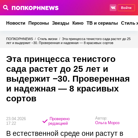
Войти
Новости
Персоны
Звезды
Кино
ТВ и сериалы
Стиль 
ПОПКОРНNEWS
/
Стиль жизни
/
Эта принцесса тенистого сада растет до 25
лет и выдержит −30. Проверенная и надежная — 8 красивых сортов
Эта принцесса тенистого
сада растет до 25 лет и
выдержит −30. Проверенная
и надежная — 8 красивых
сортов
Автор:
23.04.2026
Проверено
Ольга Мороз
17:22
редакцией
В естественной среде они растут в