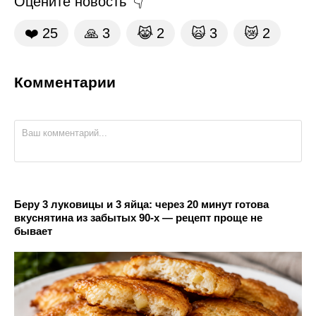
Оцените новость
❤️
25
🙏
3
😹
2
🙀
3
😿
2
Комментарии
Беру 3 луковицы и 3 яйца: через 20 минут готова
вкуснятина из забытых 90-х — рецепт проще не
бывает