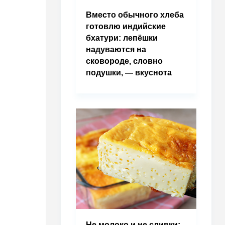
Вместо обычного хлеба
готовлю индийские
бхатури: лепёшки
надуваются на
сковороде, словно
подушки, — вкуснота
Не молоко и не сливки: