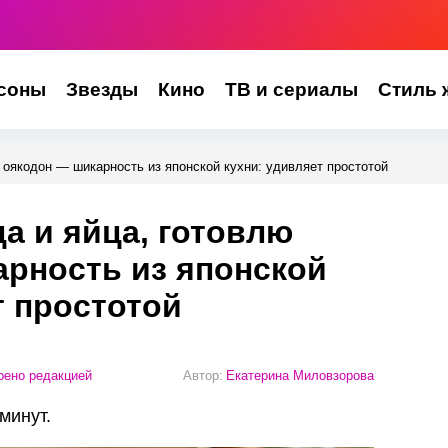
соны
Звезды
Кино
ТВ и сериалы
Стиль 
ю оякодон — шикарность из японской кухни: удивляет простотой
ца и яйца, готовлю
рность из японской
т простотой
ено редакцией
Автор:
Екатерина Миловзорова
минут.