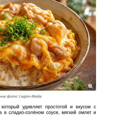
ник фото: Legion-Media
который удивляет простотой и вкусом с
а в сладко-солёном соусе, мягкий омлет и