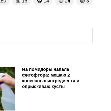
180
🙏
16
😹
14
🙀
24
😿
3
На помидоры напала
фитофтора: мешаю 2
копеечных ингредиента и
опрыскиваю кусты