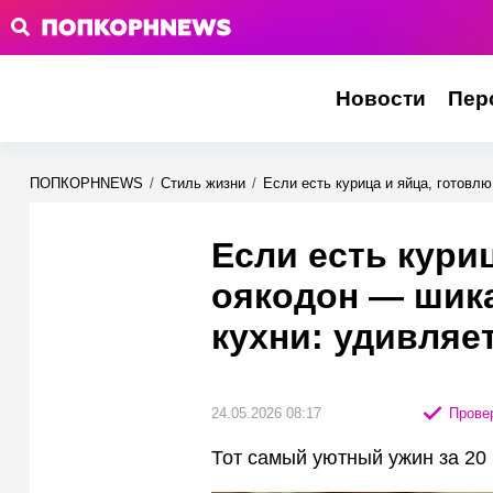
Новости
Пер
ПОПКОРНNEWS
/
Стиль жизни
/
Если есть курица и яйца, готовл
Если есть кури
оякодон — шика
кухни: удивляе
24.05.2026 08:17
Провер
Тот самый уютный ужин за 20 