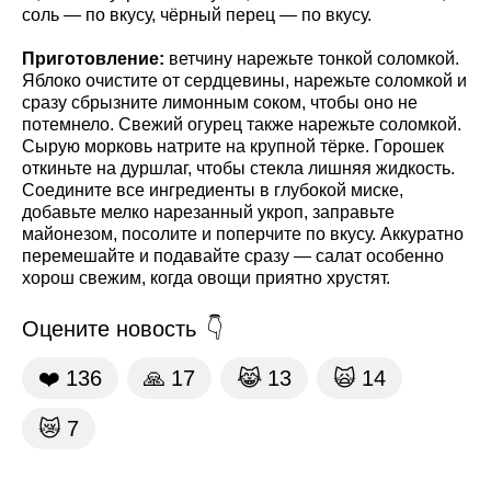
соль — по вкусу, чёрный перец — по вкусу.
Приготовление:
ветчину нарежьте тонкой соломкой.
Яблоко очистите от сердцевины, нарежьте соломкой и
сразу сбрызните лимонным соком, чтобы оно не
потемнело. Свежий огурец также нарежьте соломкой.
Сырую морковь натрите на крупной тёрке. Горошек
откиньте на дуршлаг, чтобы стекла лишняя жидкость.
Соедините все ингредиенты в глубокой миске,
добавьте мелко нарезанный укроп, заправьте
майонезом, посолите и поперчите по вкусу. Аккуратно
перемешайте и подавайте сразу — салат особенно
хорош свежим, когда овощи приятно хрустят.
Оцените новость
❤️
136
🙏
17
😹
13
🙀
14
😿
7