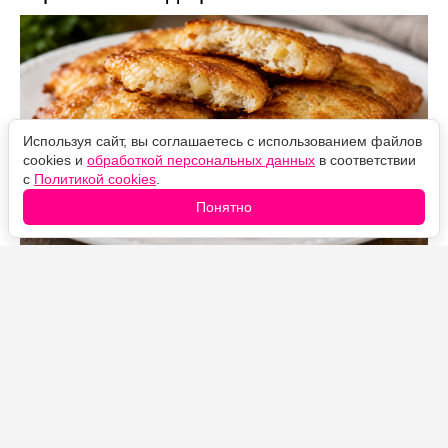
Используя сайт, вы соглашаетесь с использованием файлов
cookies и
обработкой персональных данных
в соответствии
с
Политикой cookies
.
Понятно
Источник фото: Legion-Media
Луковые оладьи — простой бюджетный рецепт из 90-
х. Благодаря пропорции «одна луковица, одно яйцо,
одна ложка муки» они получаются мягкими и
воздушными, с выраженным вкусом подрумяненного
лука.