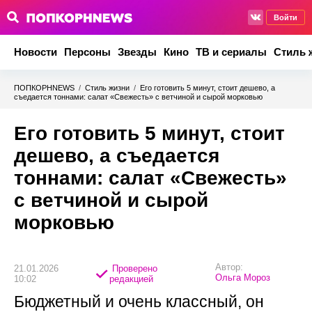
Войти
Новости
Персоны
Звезды
Кино
ТВ и сериалы
Стиль 
ПОПКОРНNEWS
/
Стиль жизни
/
Его готовить 5 минут, стоит дешево, а
съедается тоннами: салат «Свежесть» с ветчиной и сырой морковью
Его готовить 5 минут, стоит
дешево, а съедается
тоннами: салат «Свежесть»
с ветчиной и сырой
морковью
Автор:
21.01.2026
Проверено
Ольга Мороз
10:02
редакцией
Бюджетный и очень классный, он