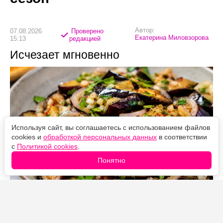
Автор:
07.08.2026
Проверено
Екатерина Миловзорова
15:13
редакцией
Исчезает мгновенно
Используя сайт, вы соглашаетесь с использованием файлов
cookies и
обработкой персональных данных
в соответствии
с
Политикой cookies
.
Понятно
Источник фото: Legion-Media
Сочная холодная закуска с маринованным луком,
чесноком, большим количеством петрушки и