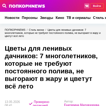
Войти
Новости
Персоны
Звезды
Кино
ТВ и сериалы
Стиль 
ПОПКОРНNEWS
/
Стиль жизни
/
Цветы для ленивых дачников: 7
многолетников, которые не требуют постоянного полива, не выгорают в жару и
цветут всё лето
Цветы для ленивых
дачников: 7 многолетников,
которые не требуют
постоянного полива, не
выгорают в жару и цветут
всё лето
Автор:
13.05.2026
Проверено
Екатерина Миловзорова
08:41
редакцией