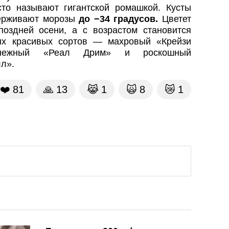
то называют гигантской ромашкой. Кусты
держивают морозы
до −34 градусов.
Цветет
оздней осени, а с возрастом становится
ых красивых сортов — махровый «Крейзи
снежный «Реал Дрим» и роскошный
л».
❤️
81
🙏
13
😹
1
🙀
8
😿
1