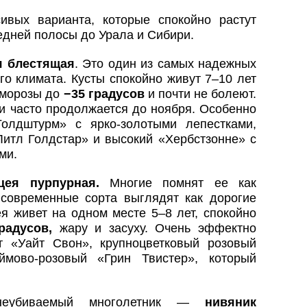
ивых варианта, которые спокойно растут
едней полосы до Урала и Сибири.
я блестящая
. Это один из самых надежных
го климата. Кусты спокойно живут 7–10 лет
 морозы до
−35 градусов
и почти не болеют.
и часто продолжается до ноября. Особенно
Голдштурм» с ярко-золотыми лепестками,
итл Голдстар» и высокий «Хербстзонне» с
ми.
цея пурпурная.
Многие помнят ее как
 современные сорта выглядят как дорогие
я живет на одном месте 5–8 лет, спокойно
радусов,
жару и засуху. Очень эффектно
т «Уайт Свон», крупноцветковый розовый
мово-розовый «Грин Твистер», который
неубиваемый многолетник —
нивяник