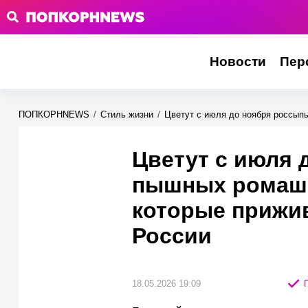
Новости
Пер
ПОПКОРНNEWS
/
Стиль жизни
/
Цветут с июля до ноября россып
Цветут с июля
пышных ромаше
которые прижив
России
18.05.2026 19:09
П