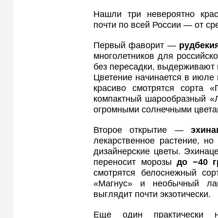
Нашли три невероятно крас
почти по всей России — от ср
Первый фаворит —
рудбеки
многолетников для российско
без пересадки, выдерживают
Цветение начинается в июле 
красиво смотрятся сорта «
компактный шарообразный «Л
огромными солнечными цвета
Второе открытие —
эхина
лекарственное растение, но
дизайнерские цветы. Эхинаце
переносит морозы
до −40 г
смотрятся белоснежный сор
«Магнус» и необычный лай
выглядит почти экзотически.
Еще один практически 