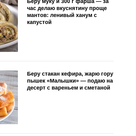
Беру муку и 300 г фарша — за
час делаю вкуснятину проще
мантов: ленивый ханум с
капустой
Беру стакан кефира, жарю гору
пышек «Малышки» — подаю на
десерт с вареньем и сметаной