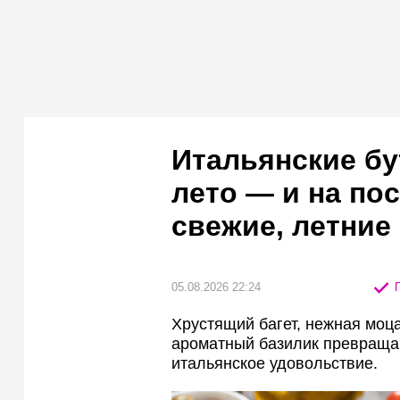
Итальянские б
лето — и на пос
свежие, летние
05.08.2026 22:24
П
Хрустящий багет, нежная моца
ароматный базилик превраща
итальянское удовольствие.