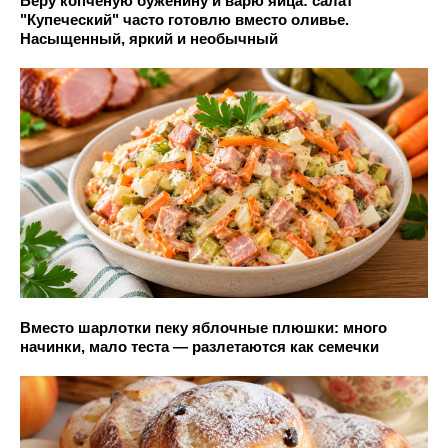
Беру копченую буженину и варю яйца: салат
"Купеческий" часто готовлю вместо оливье.
Насыщенный, яркий и необычный
Вместо шарлотки пеку яблочные плюшки: много
начинки, мало теста — разлетаются как семечки