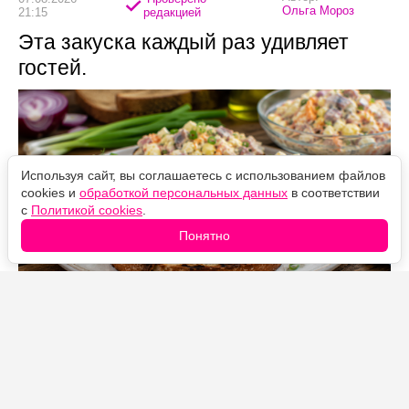
Ольга Мороз
21:15
редакцией
Эта закуска каждый раз удивляет
гостей.
Используя сайт, вы соглашаетесь с использованием файлов
cookies и
обработкой персональных данных
в соответствии
с
Политикой cookies
.
Понятно
Источник фото: Legion-Media
На первый взгляд самые обычные продукты, но
вместе они дают очень гармоничный вкус.