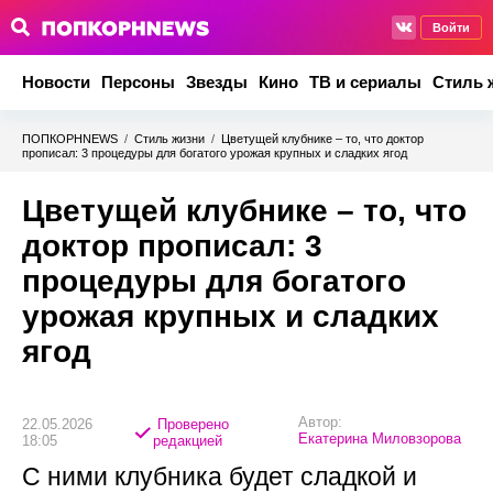
Войти
Новости
Персоны
Звезды
Кино
ТВ и сериалы
Стиль 
ПОПКОРНNEWS
/
Стиль жизни
/
Цветущей клубнике – то, что доктор
прописал: 3 процедуры для богатого урожая крупных и сладких ягод
Цветущей клубнике – то, что
доктор прописал: 3
процедуры для богатого
урожая крупных и сладких
ягод
Автор:
22.05.2026
Проверено
Екатерина Миловзорова
18:05
редакцией
С ними клубника будет сладкой и