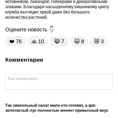
котовником, лавандой, гейхерами и декоративными
злаками. Благодаря насыщенному вишневому цвету
клумба выглядит яркой даже без большого
количества растений.
Оцените новость
❤️
76
🙏
10
😹
7
🙀
8
😿
3
Комментарии
Так свекольный салат мало кто готовит, а зря:
золотистый лук полностью меняет привычный вкус