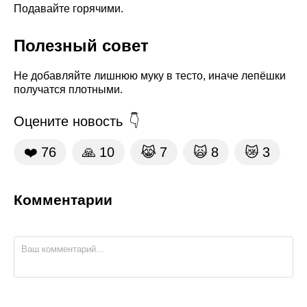
Подавайте горячими.
Полезный совет
Не добавляйте лишнюю муку в тесто, иначе лепёшки
получатся плотными.
Оцените новость
❤️
76
🙏
10
😹
7
🙀
8
😿
3
Комментарии