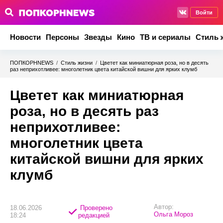
Войти
Новости
Персоны
Звезды
Кино
ТВ и сериалы
Стиль 
ПОПКОРНNEWS
/
Стиль жизни
/
Цветет как миниатюрная роза, но в десять
раз неприхотливее: многолетник цвета китайской вишни для ярких клумб
Цветет как миниатюрная
роза, но в десять раз
неприхотливее:
многолетник цвета
китайской вишни для ярких
клумб
Автор:
18.06.2026
Проверено
Ольга Мороз
18:24
редакцией