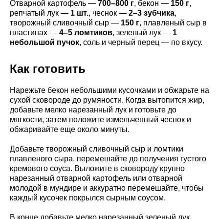
Отварной картофель —
700–800 г
, бекон —
150 г
,
репчатый лук —
1 шт.
, чеснок —
2–3 зубчика
,
творожный сливочный сыр —
150 г
, плавленый сыр в
пластинах —
4–5 ломтиков
, зеленый лук —
1
небольшой пучок
, соль и черный перец — по вкусу.
Как готовить
Нарежьте бекон небольшими кусочками и обжарьте на
сухой сковороде до румяности. Когда вытопится жир,
добавьте мелко нарезанный лук и готовьте до
мягкости, затем положите измельченный чеснок и
обжаривайте еще около минуты.
Добавьте творожный сливочный сыр и ломтики
плавленого сыра, перемешайте до получения густого
кремового соуса. Выложите в сковороду крупно
нарезанный отварной картофель или отварной
молодой в мундире и аккуратно перемешайте, чтобы
каждый кусочек покрылся сырным соусом.
В конце добавьте мелко нарезанный зеленый лук,