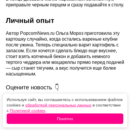
приправьте черным перцем и сразу подавайте к столу.
Личный опыт
Автор PopcornNews.ru Ольга Мороз приготовила эту
картошку случайно, когда остались вареные клубни
после ужина. Теперь специально варит картофель с
запасом. Если хочется сделать блюдо еще вкуснее,
стоит взять копченый бекон и добавить немного
тертого чеддера или моцареллы прямо перед подачей
— сыр станет тягучим, а вкус получится еще более
насыщенным.
Оцените новость
Используя сайт, вы соглашаетесь с использованием файлов
❤️
50
🙏
6
😹
2
🙀
3
😿
1
cookies и
обработкой персональных данных
в соответствии
с
Политикой cookies
.
Понятно
Комментарии