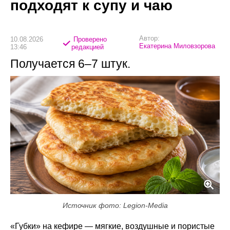
подходят к супу и чаю
Автор:
10.08.2026
Проверено
Екатерина Миловзорова
13:46
редакцией
Получается 6–7 штук.
Источник фото: Legion-Media
«Губки» на кефире — мягкие, воздушные и пористые