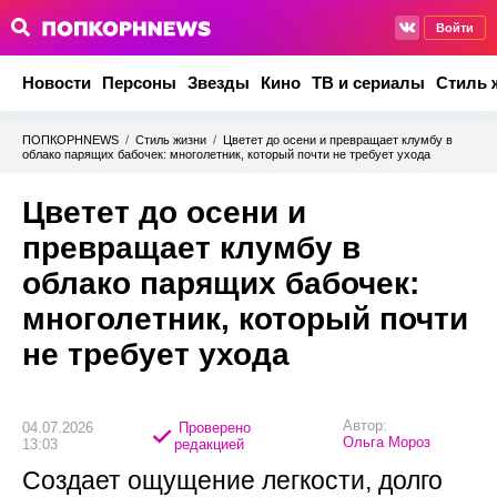
Войти
Новости
Персоны
Звезды
Кино
ТВ и сериалы
Стиль 
ПОПКОРНNEWS
/
Стиль жизни
/
Цветет до осени и превращает клумбу в
облако парящих бабочек: многолетник, который почти не требует ухода
Цветет до осени и
превращает клумбу в
облако парящих бабочек:
многолетник, который почти
не требует ухода
Автор:
04.07.2026
Проверено
Ольга Мороз
13:03
редакцией
Создает ощущение легкости, долго