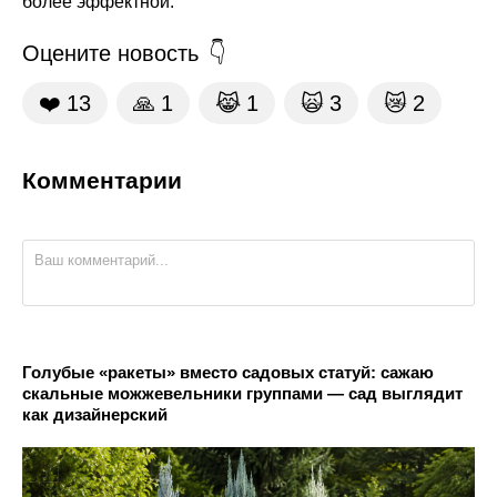
более эффектной.
Оцените новость
❤️
13
🙏
1
😹
1
🙀
3
😿
2
Комментарии
Голубые «ракеты» вместо садовых статуй: сажаю
скальные можжевельники группами — сад выглядит
как дизайнерский