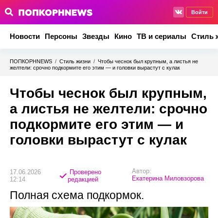
Войти
Новости
Персоны
Звезды
Кино
ТВ и сериалы
Стиль 
ПОПКОРНNEWS
/
Стиль жизни
/
Чтобы чеснок был крупным, а листья не
желтели: срочно подкормите его этим — и головки вырастут с кулак
Чтобы чеснок был крупным,
а листья не желтели: срочно
подкормите его этим — и
головки вырастут с кулак
Автор:
17.06.2026
Проверено
Екатерина Миловзорова
12:14
редакцией
Полная схема подкормок.