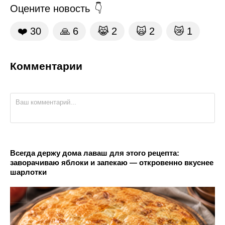
Оцените новость
❤️
30
🙏
6
😹
2
🙀
2
😿
1
Комментарии
Всегда держу дома лаваш для этого рецепта:
заворачиваю яблоки и запекаю — откровенно вкуснее
шарлотки