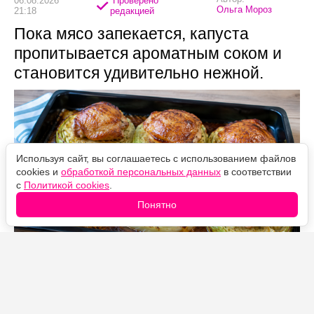
06.08.2026
Проверено
Ольга Мороз
21:18
редакцией
Пока мясо запекается, капуста
пропитывается ароматным соком и
становится удивительно нежной.
Используя сайт, вы соглашаетесь с использованием файлов
cookies и
обработкой персональных данных
в соответствии
с
Политикой cookies
.
Понятно
Источник фото: Legion-Media
Когда совсем нет желания возиться с голубцами,
готовлю это блюдо. Капусту достаточно нарезать