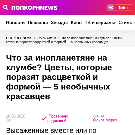
Войти
Новости
Персоны
Звезды
Кино
ТВ и сериалы
Стиль 
ПОПКОРНNEWS
/
Стиль жизни
/
Что за инопланетяне на клумбе? Цветы,
которые поразят расцветкой и формой — 5 необычных красавцев
Что за инопланетяне на
клумбе? Цветы, которые
поразят расцветкой и
формой — 5 необычных
красавцев
Автор:
16.06.2026
Проверено
Ольга Мороз
14:22
редакцией
Высаженные вместе или по