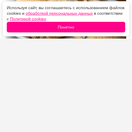
Используя сайт, вы соглашаетесь с использованием файлов
cookies и
обработкой персональных данных
в соответствии
с
Политикой cookies
.
Понятно
Источник фото: Legion-Media
Песочное печенье в сахарной корочке выходит
необыкновенно нежным и рассыпчатым. Снаружи
шарики покрываются хрустящим слоем, а внутри
остаются мягкими и буквально тают во рту. В тесто
можно добавить вяленую вишню, курагу или орехи.