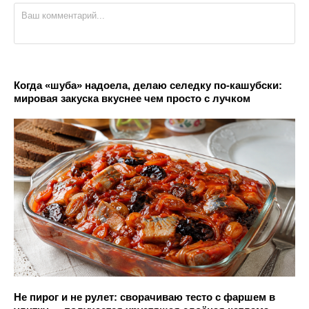
Когда «шуба» надоела, делаю селедку по-кашубски:
мировая закуска вкуснее чем просто с лучком
Не пирог и не рулет: сворачиваю тесто с фаршем в