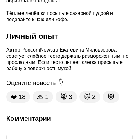
образовался конденсат.
Тёплые лепёшки посыпьте сахарной пудрой и
подавайте к чаю или кофе.
Личный опыт
Автор PopcornNews.ru Екатерина Миловзорова
советует слоёное тесто держать размороженным, но
прохладным. Если тесто липнет, слегка присыпьте
рабочую поверхность мукой.
Оцените новость
❤️
18
🙏
1
😹
3
🙀
2
😿
Комментарии