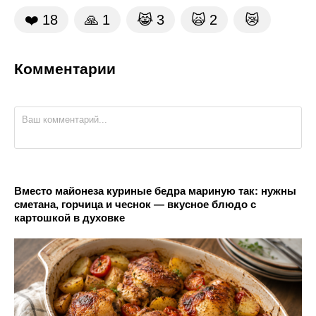
❤️
18
🙏
1
😹
3
🙀
2
😿
Комментарии
Вместо майонеза куриные бедра мариную так: нужны
сметана, горчица и чеснок — вкусное блюдо с
картошкой в духовке