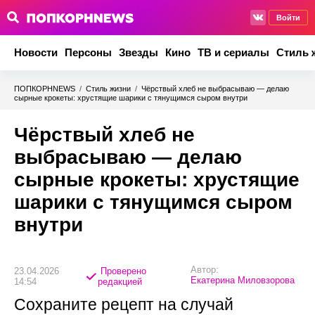
Войти
Новости
Персоны
Звезды
Кино
ТВ и сериалы
Стиль 
ПОПКОРНNEWS
/
Стиль жизни
/
Чёрствый хлеб не выбрасываю — делаю
сырные крокеты: хрустящие шарики с тянущимся сыром внутри
Чёрствый хлеб не
выбрасываю — делаю
сырные крокеты: хрустящие
шарики с тянущимся сыром
внутри
Автор:
23.04.2026
Проверено
Екатерина Миловзорова
14:54
редакцией
Сохраните рецепт на случай