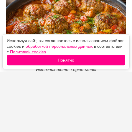
Используя сайт, вы соглашаетесь с использованием файлов
cookies и
обработкой персональных данных
в соответствии
с
Политикой cookies
.
Понятно
Источник фото: Legion-Media
Эти тефтели готовятся быстро и без лишнего масла.
Овощной соус делает их нежными и сочными, а
кабачок помогает получить густую консистенцию,
похожую на овощную икру.