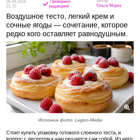
Автор:
05.08.2026
Проверено
Ольга Мороз
21:15
редакцией
Воздушное тесто, легкий крем и
сочные ягоды — сочетание, которое
редко кого оставляет равнодушным.
Источник фото: Legion-Media
Стоит купить упаковку готового слоеного теста, и
вопрос с десертом к чаю решается сам собой. Из него