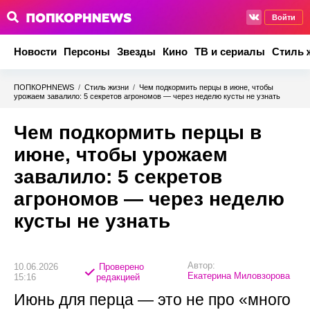
Войти
Новости
Персоны
Звезды
Кино
ТВ и сериалы
Стиль 
ПОПКОРНNEWS
/
Стиль жизни
/
Чем подкормить перцы в июне, чтобы
урожаем завалило: 5 секретов агрономов — через неделю кусты не узнать
Чем подкормить перцы в
июне, чтобы урожаем
завалило: 5 секретов
агрономов — через неделю
кусты не узнать
Автор:
10.06.2026
Проверено
Екатерина Миловзорова
15:16
редакцией
Июнь для перца — это не про «много