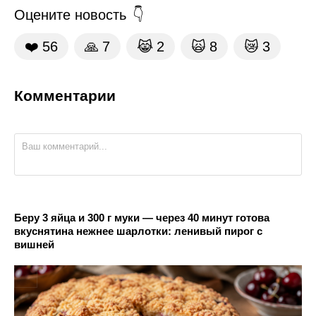
Оцените новость
❤️
56
🙏
7
😹
2
🙀
8
😿
3
Комментарии
Беру 3 яйца и 300 г муки — через 40 минут готова
вкуснятина нежнее шарлотки: ленивый пирог с
вишней