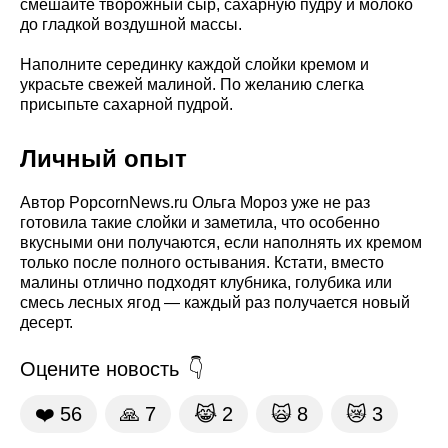
смешайте творожный сыр, сахарную пудру и молоко
до гладкой воздушной массы.
Наполните серединку каждой слойки кремом и
украсьте свежей малиной. По желанию слегка
присыпьте сахарной пудрой.
Личный опыт
Автор PopcornNews.ru Ольга Мороз уже не раз
готовила такие слойки и заметила, что особенно
вкусными они получаются, если наполнять их кремом
только после полного остывания. Кстати, вместо
малины отлично подходят клубника, голубика или
смесь лесных ягод — каждый раз получается новый
десерт.
Оцените новость
❤️
56
🙏
7
😹
2
🙀
8
😿
3