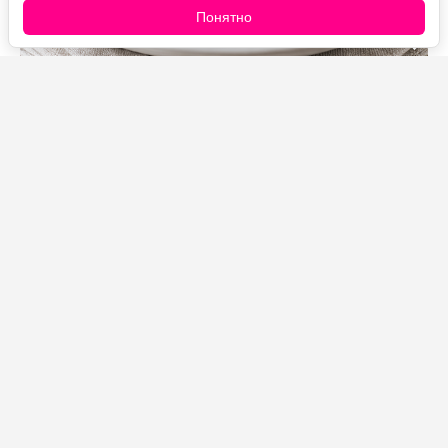
Понятно
Источник фото: Legion-Media
Быстрый вариант завтрака, лёгкого ужина или
гарнира. Сочетание растительного и сливочного
масла придаёт блюду насыщенный аромат, а кунжут
добавляет лёгкую ореховую нотку. На всё
приготовление потребуется около 15 минут.