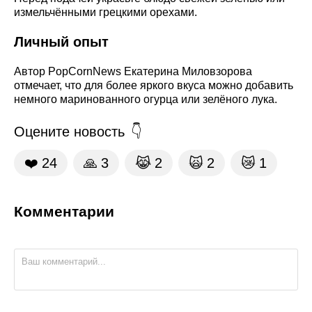
измельчёнными грецкими орехами.
Личный опыт
Автор PopCornNews Екатерина Миловзорова
отмечает, что для более яркого вкуса можно добавить
немного маринованного огурца или зелёного лука.
Оцените новость
❤️
24
🙏
3
😹
2
🙀
2
😿
1
Комментарии