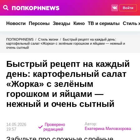
Войти
Новости
Персоны
Звезды
Кино
ТВ и сериалы
Стиль 
ПОПКОРНNEWS
/
Стиль жизни
/
Быстрый рецепт на каждый день:
картофельный салат «Жорка» с зелёным горошком и яйцами — нежный и
очень сытный
Быстрый рецепт на каждый
день: картофельный салат
«Жорка» с зелёным
горошком и яйцами —
нежный и очень сытный
Автор:
14.05.2026
Проверено
Екатерина Миловзорова
19:57
редакцией
Забудьте про сложные слоёные