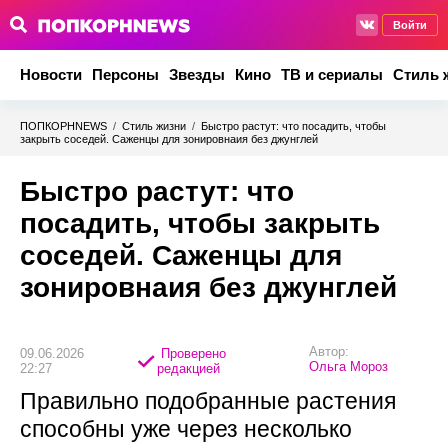
Войти
Новости
Персоны
Звезды
Кино
ТВ и сериалы
Стиль 
ПОПКОРНNEWS
/
Стиль жизни
/
Быстро растут: что посадить, чтобы
закрыть соседей. Саженцы для зонировнаия без джунглей
Быстро растут: что
посадить, чтобы закрыть
соседей. Саженцы для
зонировнаия без джунглей
Автор:
09.06.2026
Проверено
Ольга Мороз
22:27
редакцией
Правильно подобранные растения
способны уже через несколько