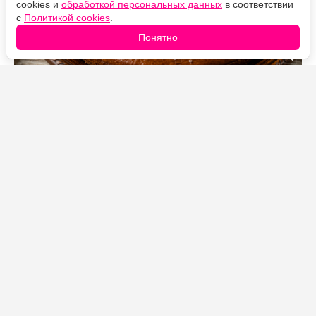
cookies и
обработкой персональных данных
в соответствии
с
Политикой cookies
.
Понятно
Источник фото: Legion-Media
Простой способ превратить домашнюю заготовку в
мягкий и ароматный пирог к чаю. Варенье придаёт
выпечке влажность и насыщенный вкус, а
апельсиновая цедра добавляет яркую цитрусовую
нотку.