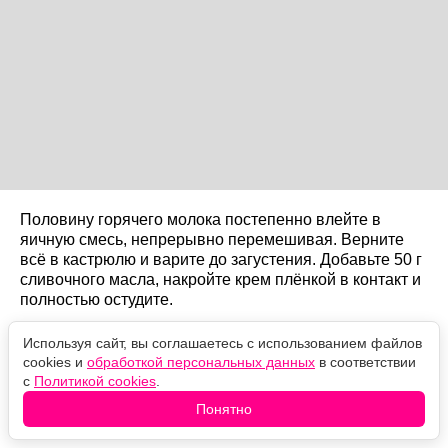
Половину горячего молока постепенно влейте в
яичную смесь, непрерывно перемешивая. Верните
всё в кастрюлю и варите до загустения. Добавьте 50 г
сливочного масла, накройте крем плёнкой в контакт и
полностью остудите.
Холодные сливки взбейте с сахарной пудрой до
Используя сайт, вы соглашаетесь с использованием файлов
устойчивых пиков и осторожно вмешайте в заварную
cookies и
обработкой персональных данных
в соответствии
основу. Наполните пирожные кремом через
с
Политикой cookies
.
сделанные отверстия, посыпьте сахарной пудрой и
Понятно
ненадолго уберите в холодильник.