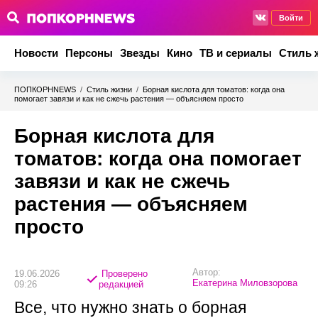
Войти
Новости
Персоны
Звезды
Кино
ТВ и сериалы
Стиль 
ПОПКОРНNEWS
/
Стиль жизни
/
Борная кислота для томатов: когда она
помогает завязи и как не сжечь растения — объясняем просто
Борная кислота для
томатов: когда она помогает
завязи и как не сжечь
растения — объясняем
просто
Автор:
19.06.2026
Проверено
Екатерина Миловзорова
09:26
редакцией
Все, что нужно знать о борная