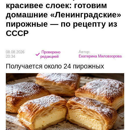
красивее слоек: готовим
домашние «Ленинградские»
пирожные — по рецепту из
СССР
Автор:
08.08.2026
Проверено
Екатерина Миловзорова
20:34
редакцией
Получается около 24 пирожных