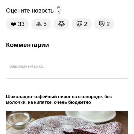
Оцените новость
❤️
33
🙏
5
😹
🙀
2
😿
2
Комментарии
Шоколадно-кофейный пирог на сковороде: без
молочки, на кипятке, очень бюджетно