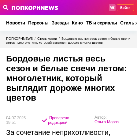
Войти
Новости
Персоны
Звезды
Кино
ТВ и сериалы
Стиль 
ПОПКОРНNEWS
/
Стиль жизни
/
Бордовые листья весь сезон и белые свечи
летом: многолетник, который выглядит дороже многих цветов
Бордовые листья весь
сезон и белые свечи летом:
многолетник, который
выглядит дороже многих
цветов
Автор:
04.07.2026
Проверено
Ольга Мороз
19:51
редакцией
За сочетание неприхотливости,