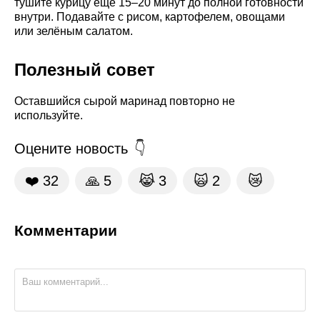
тушите курицу ещё 15–20 минут до полной готовности
внутри. Подавайте с рисом, картофелем, овощами
или зелёным салатом.
Полезный совет
Оставшийся сырой маринад повторно не
используйте.
Оцените новость
❤️
32
🙏
5
😹
3
🙀
2
😿
Комментарии