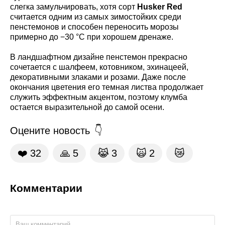
слегка замульчировать, хотя сорт
Husker Red
считается одним из самых зимостойких среди
пенстемонов и способен переносить морозы
примерно до −30 °C при хорошем дренаже.
В ландшафтном дизайне пенстемон прекрасно
сочетается с шалфеем, котовником, эхинацеей,
декоративными злаками и розами. Даже после
окончания цветения его темная листва продолжает
служить эффектным акцентом, поэтому клумба
остается выразительной до самой осени.
Оцените новость
❤️
32
🙏
5
😹
3
🙀
2
😿
Комментарии