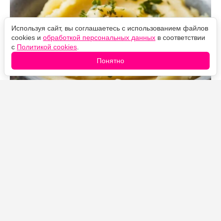
Используя сайт, вы соглашаетесь с использованием файлов
cookies и
обработкой персональных данных
в соответствии
с
Политикой cookies
.
Понятно
Источник фото: Legion-Media
Все привыкли, что для идеального картофельного
пюре картошку нужно заливать молоком и добавлять
сливочное масло. Хотя на самом деле
профессиональные повара предпочитают другой
ингредиент.